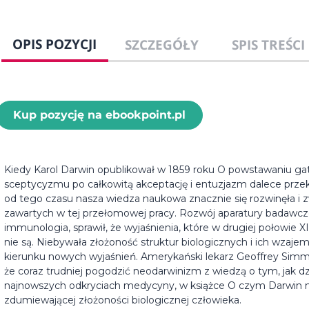
OPIS POZYCJI
SZCZEGÓŁY
SPIS TREŚCI
Kup pozycję na ebookpoint.pl
Kiedy Karol Darwin opublikował w 1859 roku O powstawaniu gatu
sceptycyzmu po całkowitą akceptację i entuzjazm dalece prze
od tego czasu nasza wiedza naukowa znacznie się rozwinęła i
zawartych w tej przełomowej pracy. Rozwój aparatury badawczej 
immunologia, sprawił, że wyjaśnienia, które w drugiej połowie XI
nie są. Niebywała złożoność struktur biologicznych i ich wzaje
kierunku nowych wyjaśnień. Amerykański lekarz Geoffrey Simmon
że coraz trudniej pogodzić neodarwinizm z wiedzą o tym, jak dzi
najnowszych odkryciach medycyny, w książce O czym Darwin ni
zdumiewającej złożoności biologicznej człowieka.