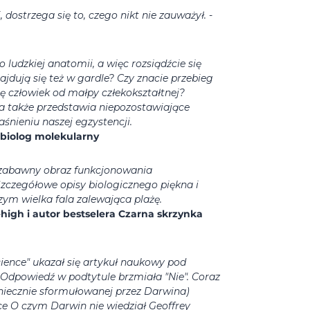
 dostrzega się to, czego nikt nie zauważył.
-
ludzkiej anatomii, a więc rozsiądźcie się
ajdują się też w gardle? Czy znacie przebieg
ię człowiek od małpy człekokształtnej?
 a także przedstawia niepozostawiające
nieniu naszej egzystencji.
 biolog molekularny
 zabawny obraz funkcjonowania
zczegółowe opisy biologicznego piękna i
zym wielka fala zalewająca plażę.
ehigh i autor bestselera Czarna skrzynka
ence" ukazał się artykuł naukowy pod
. Odpowiedź w podtytule brzmiała "Nie". Coraz
niecznie sformułowanej przez Darwina)
ce O czym Darwin nie wiedział Geoffrey