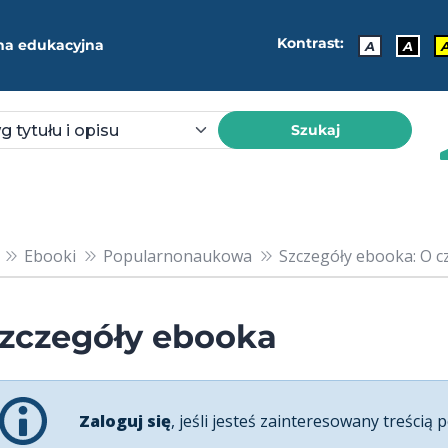
Kontrast:
ma edukacyjna
A
A
Szukaj
Ebooki
Popularnonaukowa
Szczegóły ebooka: O c
zczegóły ebooka
Zaloguj się
, jeśli jesteś zainteresowany treścią p