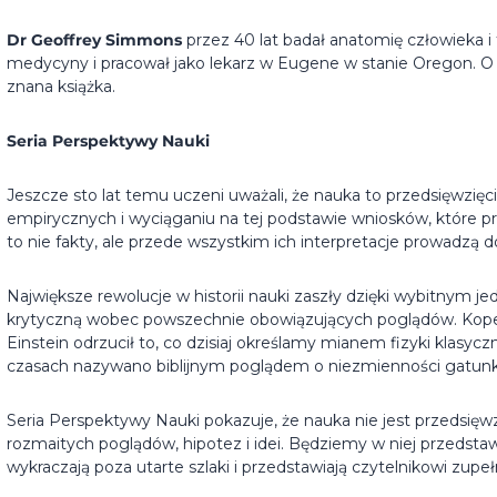
Dr Geoffrey Simmons
przez 40 lat badał anatomię człowieka i
medycyny i pracował jako lekarz w Eugene w stanie Oregon. O c
znana książka.
Seria Perspektywy Nauki
Jeszcze sto lat temu uczeni uważali, że nauka to przedsięwzi
empirycznych i wyciąganiu na tej podstawie wniosków, które prz
to nie fakty, ale przede wszystkim ich interpretacje prowadzą d
Największe rewolucje w historii nauki zaszły dzięki wybitnym j
krytyczną wobec powszechnie obowiązujących poglądów. Kope
Einstein odrzucił to, co dzisiaj określamy mianem fizyki klasyczn
czasach nazywano biblijnym poglądem o niezmienności gatun
Seria Perspektywy Nauki pokazuje, że nauka nie jest przedsięwz
rozmaitych poglądów, hipotez i idei. Będziemy w niej przedsta
wykraczają poza utarte szlaki i przedstawiają czytelnikowi zu