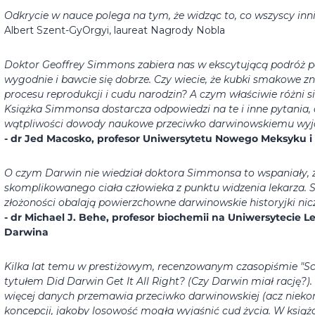
Odkrycie w nauce polega na tym, że widząc to, co wszyscy inni,
Albert Szent-GyOrgyi, laureat Nagrody Nobla
Doktor Geoffrey Simmons zabiera nas w ekscytującą podróż po 
wygodnie i bawcie się dobrze. Czy wiecie, że kubki smakowe zn
procesu reprodukcji i cudu narodzin? A czym właściwie różni s
Książka Simmonsa dostarcza odpowiedzi na te i inne pytania,
wątpliwości dowody naukowe przeciwko darwinowskiemu wyjaś
- dr Jed Macosko, profesor Uniwersytetu Nowego Meksyku i
O czym Darwin nie wiedział doktora Simmonsa to wspaniały,
skomplikowanego ciała człowieka z punktu widzenia lekarza. S
złożoności obalają powierzchowne darwinowskie historyjki nic
- dr Michael J. Behe, profesor biochemii na Uniwersytecie L
Darwina
Kilka lat temu w prestiżowym, recenzowanym czasopiśmie "Sci
tytułem Did Darwin Get It All Right? (Czy Darwin miał rację?)
więcej danych przemawia przeciwko darwinowskiej (acz nieko
koncepcji, jakoby losowość mogła wyjaśnić cud życia. W książ