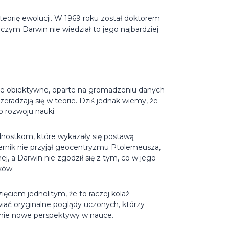
 teorię ewolucji. W 1969 roku został doktorem
zym Darwin nie wiedział to jego najbardziej
ęcie obiektywne, oparte na gromadzeniu danych
eradzają się w teorie. Dziś jednak wiemy, że
o rozwoju nauki.
ednostkom, które wykazały się postawą
rnik nie przyjął geocentryzmu Ptolemeusza,
ej, a Darwin nie zgodził się z tym, co w jego
ków.
ięciem jednolitym, że to raczej kolaż
wiać oryginalne poglądy uczonych, którzy
pełnie nowe perspektywy w nauce.