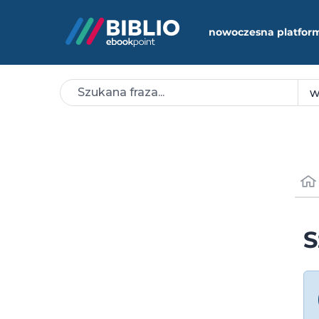
nowoczesna platfor
S