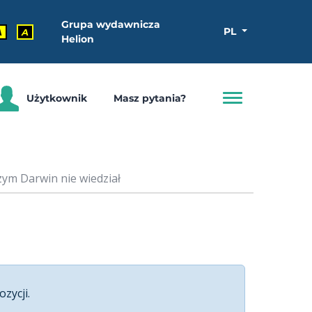
Grupa wydawnicza
PL
A
A
Helion
Użytkownik
Masz pytania?
zym Darwin nie wiedział
ozycji.