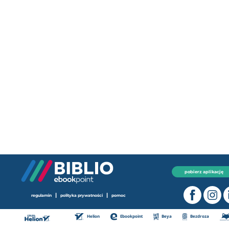
pobierz aplikację
|
|
regulamin
polityka prywatności
pomoc
Helion
Ebookpoint
Beya
Bezdroza