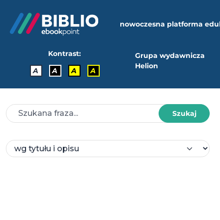
nowoczesna platforma edu
Kontrast:
Grupa wydawnicza
Helion
A
A
A
A
Szukaj