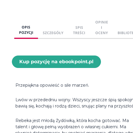
OPINIE
OPIS
SPIS
I
POZYCJI
SZCZEGÓŁY
TREŚCI
OCENY
BIBLIOT
Kup pozycję na ebookpoint.pl
Przepiękna opowieść o sile marzeń.
Lwów w przededniu wojny. Wszyscy jeszcze śpią spokojn
bawią się, kochają i rodzą dzieci, snując plany na przyszłoś
Rebeka jest młodą Żydówką, która kocha gotować. Ma
talent i głowę pełną wyobrażeń o własnej cukierni. Ma
również determinację, by spełniać marzenia, dlatego wb