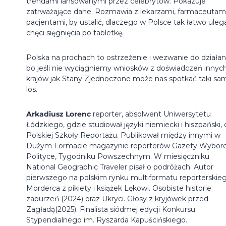
trendami lansowanymi przez celebrytów. Pokazuje
zatrważające dane. Rozmawia z lekarzami, farmaceutami
pacjentami, by ustalić, dlaczego w Polsce tak łatwo ule
chęci sięgnięcia po tabletkę.
Polska na prochach to ostrzeżenie i wezwanie do działani
bo jeśli nie wyciągniemy wniosków z doświadczeń innyc
krajów jak Stany Zjednoczone może nas spotkać taki sa
los.
Arkadiusz Lorenc
reporter, absolwent Uniwersytetu
Łódzkiego, gdzie studiował języki niemiecki i hiszpański, 
Polskiej Szkoły Reportażu. Publikował między innymi w
Dużym Formacie magazynie reporterów Gazety Wyborc
Polityce, Tygodniku Powszechnym. W miesięczniku
National Geographic Traveler pisał o podróżach. Autor
pierwszego na polskim rynku multiformatu reporterskie
Morderca z pikiety i książek Lękowi. Osobiste historie
zaburzeń (2024) oraz Ukryci. Głosy z kryjówek przed
Zagładą(2025). Finalista siódmej edycji Konkursu
Stypendialnego im. Ryszarda Kapuścińskiego.