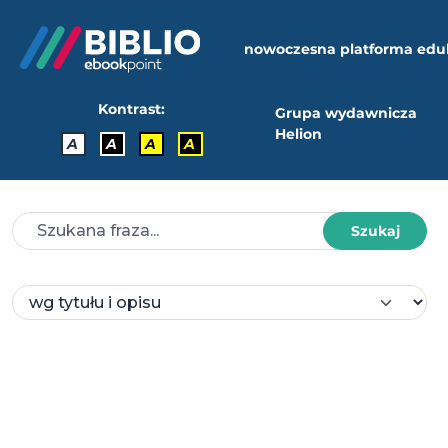
nowoczesna platforma edu
Kontrast:
Grupa wydawnicza
Helion
A
A
A
A
Szukaj