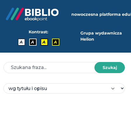
nowoczesna platforma edu
Kontrast:
Grupa wydawnicza
Helion
A
A
A
A
Szukaj