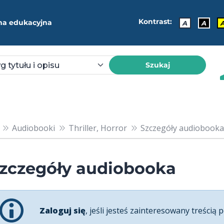
Kontrast:
ma edukacyjna
A
A
Szukaj
Audiobooki
Thriller, Horror
Szczegóły audiobooka
zczegóły audiobooka
Zaloguj się
, jeśli jesteś zainteresowany treścią p