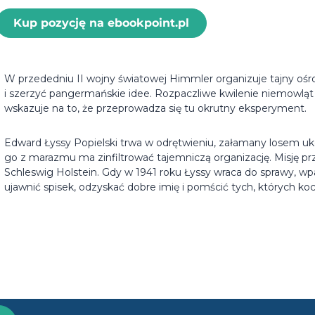
Kup pozycję na ebookpoint.pl
W przededniu II wojny światowej Himmler organizuje tajny ośr
i szerzyć pangermańskie idee. Rozpaczliwe kwilenie niemow
wskazuje na to, że przeprowadza się tu okrutny eksperyment.
Edward Łyssy Popielski trwa w odrętwieniu, załamany losem u
go z marazmu ma zinfiltrować tajemniczą organizację. Misję pr
Schleswig Holstein. Gdy w 1941 roku Łyssy wraca do sprawy, wp
ujawnić spisek, odzyskać dobre imię i pomścić tych, których koc