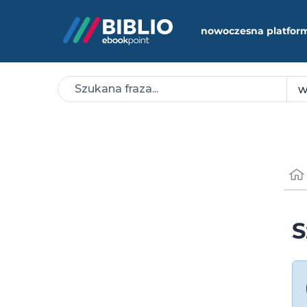
nowoczesna platfor
S