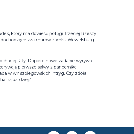
odek, który ma dowieść potęgi Trzeciej Rzeszy
ląt dochodzące zza murów zamku Wewelsburg
kochanej Rity. Dopiero nowe zadanie wyrywa
zerywają pierwsze salwy z pancernika
ada w wir szpiegowskich intryg. Czy zdoła
ha najbardziej?