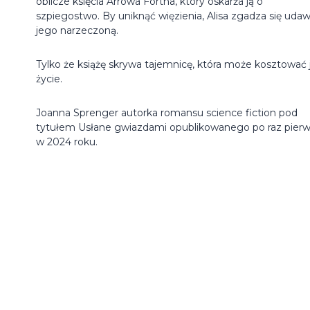
oblicze księcia Arrowa Fortha, który oskarża ją o
szpiegostwo. By uniknąć więzienia, Alisa zgadza się uda
jego narzeczoną.
Tylko że książę skrywa tajemnicę, która może kosztować 
życie.
Joanna Sprenger autorka romansu science fiction pod
tytułem Usłane gwiazdami opublikowanego po raz pier
w 2024 roku.