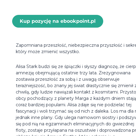
Kup pozycję na ebookpoint.pl
Zapomniana przeszłość, niebezpieczna przyszłość i sekre
który może zmienić wszystko.
Alisa Stark budzi się ze śpiączki i słyszy diagnozę, że cierp
amnezję obejmującą ostatnie trzy lata. Zrezygnowana
zostawia przeszłość za sobą i z uwagą obserwuje
teraźniejszość, bo znany jej świat drastycznie się zmienił 
chwilą, gdy ludzie nawiązali kontakt z kosmitami. Przysto
obcy pochodzący z planety Marga z każdym dniem stają 
coraz bardziej popularni. Alisa zdaje się nie podzielać tej
fascynacji i woli trzymać się od nich z daleka. Los ma dla 
jednak inne plany. Gdy ulega namowom siostry i podszy
się pod nią na egzaminach eliminacyjnych do gwiezdnej
floty, zostaje przyłapana na oszustwie i doprowadzona p