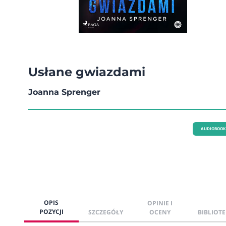
Usłane gwiazdami
Joanna Sprenger
AUDIOBOOK
OPIS
OPINIE I
POZYCJI
SZCZEGÓŁY
OCENY
BIBLIOTE