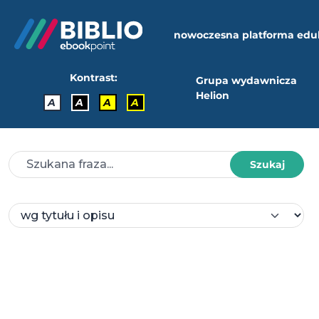
nowoczesna platforma edu
Kontrast:
Grupa wydawnicza
Helion
A
A
A
A
Szukaj