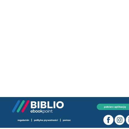
pobierz aplikację
|
|
regulamin
polityka prywatności
pomoc