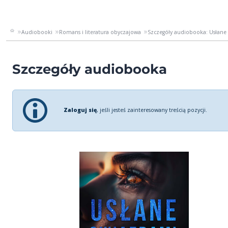
Audiobooki
Romans i literatura obyczajowa
Szczegóły audiobooka: Usłane
Szczegóły audiobooka
Zaloguj się
, jeśli jesteś zainteresowany treścią pozycji.