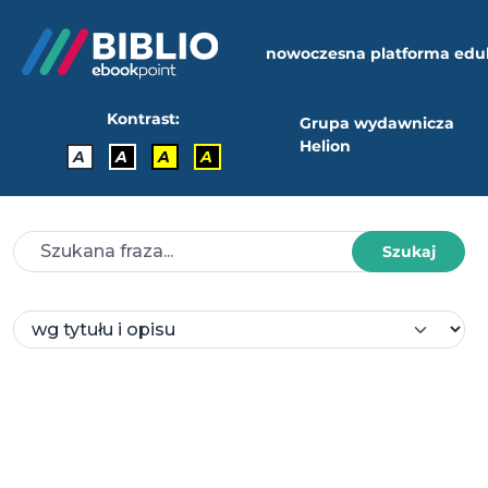
nowoczesna platforma edu
Kontrast:
Grupa wydawnicza
Helion
A
A
A
A
Szukaj