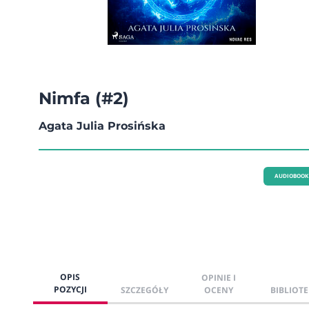
Nimfa (#2)
Agata Julia Prosińska
AUDIOBOOK
OPIS
OPINIE I
POZYCJI
SZCZEGÓŁY
OCENY
BIBLIOTE