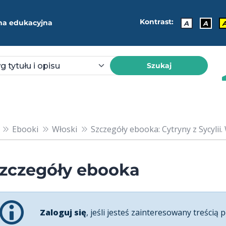
Kontrast:
ma edukacyjna
A
A
Szukaj
Ebooki
Włoski
Szczegóły ebooka: Cytryny z Sycylii. 
zczegóły ebooka
Zaloguj się
, jeśli jesteś zainteresowany treścią p