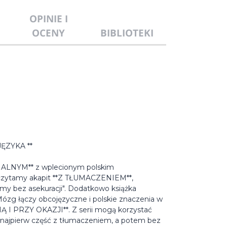
OPINIE I
OCENY
BIBLIOTEKI
ĘZYKA **
NALNYM** z wplecionym polskim
w czytamy akapit **Z TŁUMACZENIEM**,
emy bez asekuracji". Dodatkowo książka
zg łączy obcojęzyczne i polskie znaczenia w
Ą I PRZY OKAZJI**. Z serii mogą korzystać
 najpierw część z tłumaczeniem, a potem bez