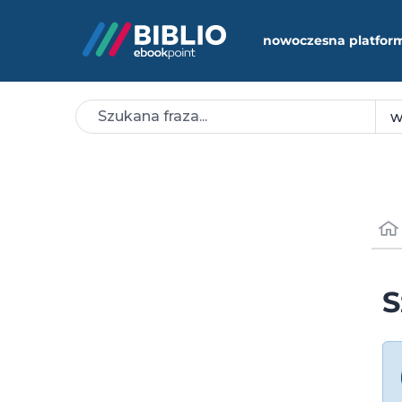
nowoczesna platfor
S