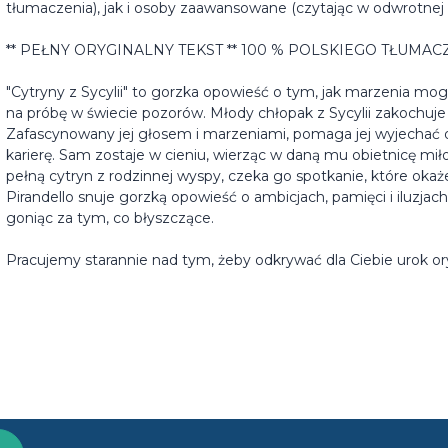
tłumaczenia), jak i osoby zaawansowane (czytając w odwrotnej ko
** PEŁNY ORYGINALNY TEKST ** 100 % POLSKIEGO TŁUMACZ
"Cytryny z Sycylii" to gorzka opowieść o tym, jak marzenia mog
na próbę w świecie pozorów. Młody chłopak z Sycylii zakochuje 
Zafascynowany jej głosem i marzeniami, pomaga jej wyjechać 
karierę. Sam zostaje w cieniu, wierząc w daną mu obietnicę miło
pełną cytryn z rodzinnej wyspy, czeka go spotkanie, które okaże 
Pirandello snuje gorzką opowieść o ambicjach, pamięci i iluzjach 
goniąc za tym, co błyszczące.
Pracujemy starannie nad tym, żeby odkrywać dla Ciebie urok ory