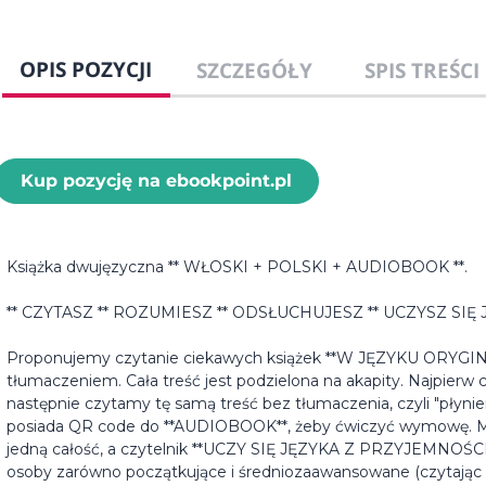
OPIS POZYCJI
SZCZEGÓŁY
SPIS TREŚCI
Kup pozycję na ebookpoint.pl
Książka dwujęzyczna ** WŁOSKI + POLSKI + AUDIOBOOK **.
** CZYTASZ ** ROZUMIESZ ** ODSŁUCHUJESZ ** UCZYSZ SIĘ J
Proponujemy czytanie ciekawych książek **W JĘZYKU ORYGI
tłumaczeniem. Cała treść jest podzielona na akapity. Najpier
następnie czytamy tę samą treść bez tłumaczenia, czyli "płyni
posiada QR code do **AUDIOBOOK**, żeby ćwiczyć wymowę. Mó
jedną całość, a czytelnik **UCZY SIĘ JĘZYKA Z PRZYJEMNOŚCI
osoby zarówno początkujące i średniozaawansowane (czytając