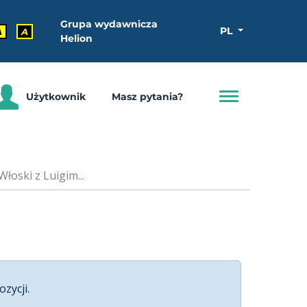
Grupa wydawnicza
PL
A
A
Helion
Użytkownik
Masz pytania?
Włoski z Luigim...
ozycji.