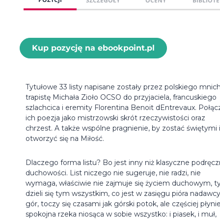
SZCZEGÓŁY
OCENY
BIBLIOTE
Kup pozycję na ebookpoint.pl
Tytułowe 33 listy napisane zostały przez polskiego mnic
trapistę Michała Zioło OCSO do przyjaciela, francuskiego
szlachcica i eremity Florentina Benoit dEntrevaux. Połąc
ich poezja jako mistrzowski skrót rzeczywistości oraz
chrzest. A także wspólne pragnienie, by zostać świętymi 
otworzyć się na Miłość.
Dlaczego forma listu? Bo jest inny niż klasyczne podręcz
duchowości. List niczego nie sugeruje, nie radzi, nie
wymaga, właściwie nie zajmuje się życiem duchowym, ty
dzieli się tym wszystkim, co jest w zasięgu pióra nadawcy
gór, toczy się czasami jak górski potok, ale częściej płynie
spokojna rzeka niosąca w sobie wszystko: i piasek, i muł,