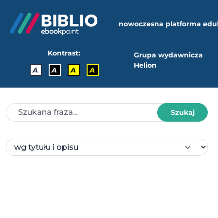
nowoczesna platforma edu
Kontrast:
Grupa wydawnicza
Helion
A
A
A
A
Szukaj