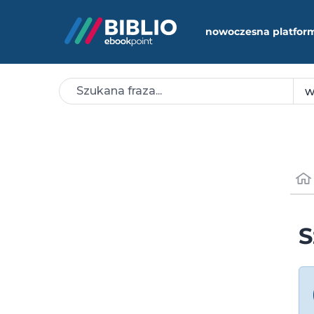
nowoczesna platfor
S