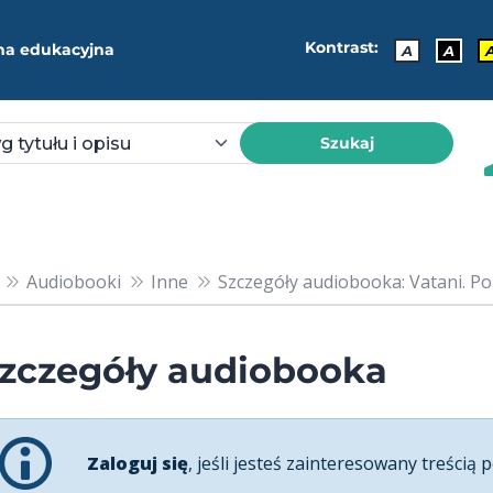
Kontrast:
ma edukacyjna
A
A
Szukaj
Audiobooki
Inne
Szczegóły audiobooka: Vatani. P
zczegóły audiobooka
Zaloguj się
, jeśli jesteś zainteresowany treścią p