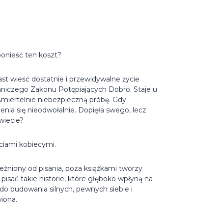
onieść ten koszt?
st wieść dostatnie i przewidywalne życie
emniczego Zakonu Potępiających Dobro. Staje u
śmiertelnie niebezpieczną próbę. Gdy
enia się nieodwołalnie. Dopięła swego, lecz
wiecie?
ciami kobiecymi.
leżniony od pisania, poza książkami tworzy
 pisać takie historie, które głęboko wpłyną na
 do budowania silnych, pewnych siebie i
iona.