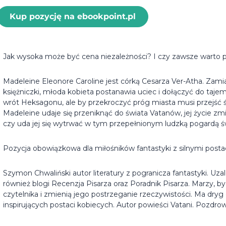
Kup pozycję na ebookpoint.pl
Jak wysoka może być cena niezależności? I czy zawsze warto p
Madeleine Eleonore Caroline jest córką Cesarza Ver-Atha. Zamia
księżniczki, młoda kobieta postanawia uciec i dołączyć do taj
wrót Heksagonu, ale by przekroczyć próg miasta musi przejść 
Madeleine udaje się przeniknąć do świata Vatanów, jej życie zmi
czy uda jej się wytrwać w tym przepełnionym ludzką pogardą ś
Pozycja obowiązkowa dla miłośników fantastyki z silnymi posta
Szymon Chwaliński autor literatury z pogranicza fantastyki. Uza
również blogi Recenzja Pisarza oraz Poradnik Pisarza. Marzy, by
czytelnika i zmienią jego postrzeganie rzeczywistości. Ma dryg
inspirujących postaci kobiecych. Autor powieści Vatani. Pozdrow