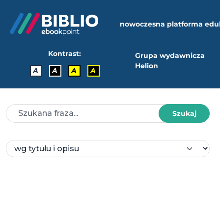
nowoczesna platforma edu
Kontrast:
Grupa wydawnicza
Helion
A
A
A
A
Szukaj