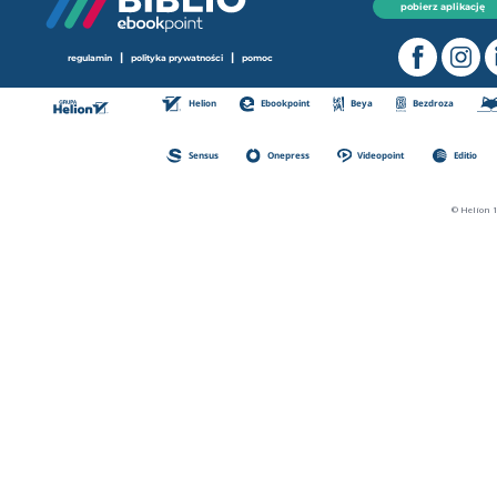
pobierz aplikację
|
|
regulamin
polityka prywatności
pomoc
Helion
Ebookpoint
Beya
Bezdroza
Sensus
Onepress
Videopoint
Editio
© Helion 1