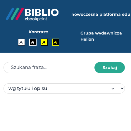
nowoczesna platforma edu
Kontrast:
Grupa wydawnicza
Helion
A
A
A
A
Szukaj