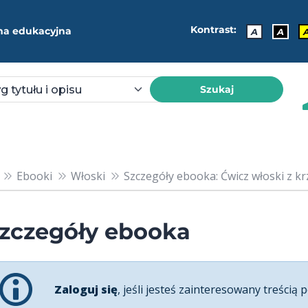
Kontrast:
ma edukacyjna
A
A
Szukaj
Ebooki
Włoski
Szczegóły ebooka: Ćwicz włoski z kr
zczegóły ebooka
Zaloguj się
, jeśli jesteś zainteresowany treścią p