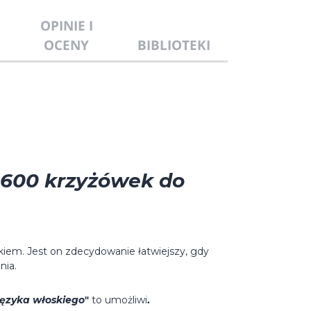
OPINIE I
OCENY
BIBLIOTEKI
 600 krzyżówek do
ykiem. Jest on zdecydowanie łatwiejszy, gdy
nia.
języka włoskiego
"
to umożliwi
.