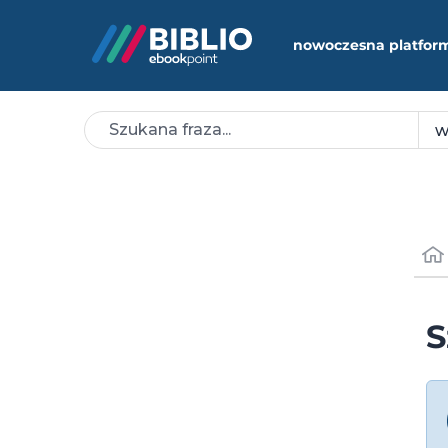
nowoczesna platfor
S