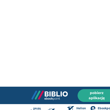
pobierz
aplikację
Helion
Ebookpo