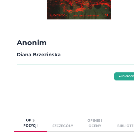
Anonim
Diana Brzezińska
AUDIOBOOK
OPIS
OPINIE I
POZYCJI
SZCZEGÓŁY
OCENY
BIBLIOTE