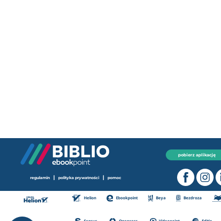
pobierz aplikację
|
|
regulamin
polityka prywatności
pomoc
Helion
Ebookpoint
Beya
Bezdroza
Sensus
Onepress
Videopoint
Editio