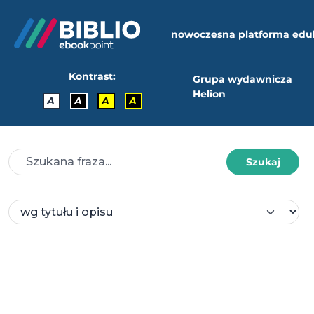
nowoczesna platforma edu
Kontrast:
Grupa wydawnicza
Helion
A
A
A
A
Szukaj