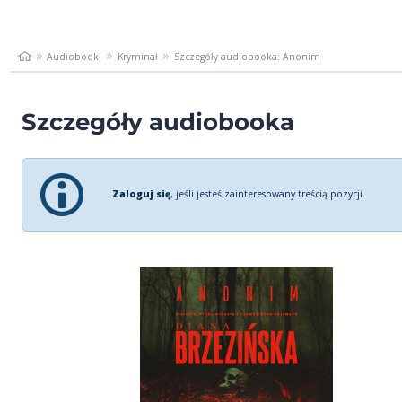
Audiobooki
Kryminał
Szczegóły audiobooka: Anonim
Szczegóły audiobooka
Zaloguj się
, jeśli jesteś zainteresowany treścią pozycji.