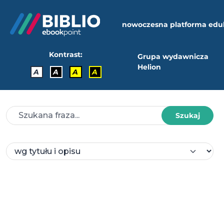
nowoczesna platforma edu
Kontrast:
Grupa wydawnicza
Helion
A
A
A
A
Szukaj