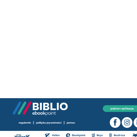
pobierz aplikację
|
|
regulamin
polityka prywatności
pomoc
Helion
Ebookpoint
Beya
Bezdroza