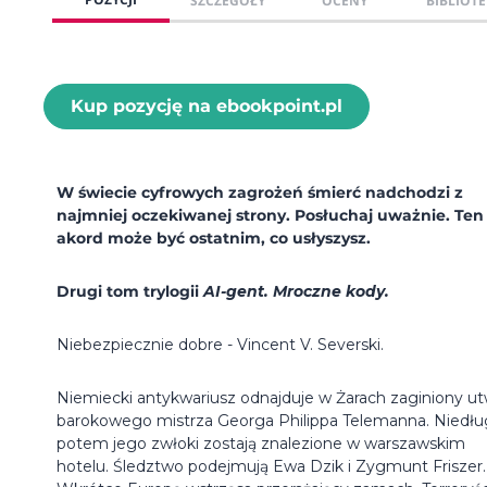
SZCZEGÓŁY
OCENY
BIBLIOTE
Kup pozycję na ebookpoint.pl
W świecie cyfrowych zagrożeń śmierć nadchodzi z
najmniej oczekiwanej strony. Posłuchaj uważnie. Ten
akord może być ostatnim, co usłyszysz.
Drugi tom trylogii
AI-gent. Mroczne kody.
Niebezpiecznie dobre - Vincent V. Severski.
Niemiecki antykwariusz odnajduje w Żarach zaginiony u
barokowego mistrza Georga Philippa Telemanna. Niedł
potem jego zwłoki zostają znalezione w warszawskim
hotelu. Śledztwo podejmują Ewa Dzik i Zygmunt Friszer.