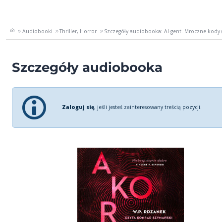
Audiobooki
Thriller, Horror
Szczegóły audiobooka: AI-gent. Mroczne kody 
Szczegóły audiobooka
Zaloguj się
, jeśli jesteś zainteresowany treścią pozycji.