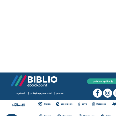
pobierz aplikację
|
|
regulamin
polityka prywatności
pomoc
Helion
Ebookpoint
Beya
Bezdroza
Sensus
Onepress
Videopoint
Editio