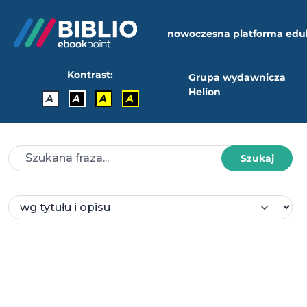
nowoczesna platforma edu
Kontrast:
Grupa wydawnicza
Helion
A
A
A
A
Szukaj