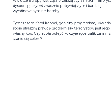
Wkrótce Europą wstrząsa przerażający zamach. Terroryśc
dysponują czymś znacznie potężniejszym i bardziej
wyrafinowanym niż bomby.
Tymczasem Karol Koppel, genialny programista, uświad
sobie straszną prawdę: źródłem siły terrorystów jest jego
własny kod. Czy zdoła odkryć, w czyje ręce trafił, zanim 
stanie się celem?