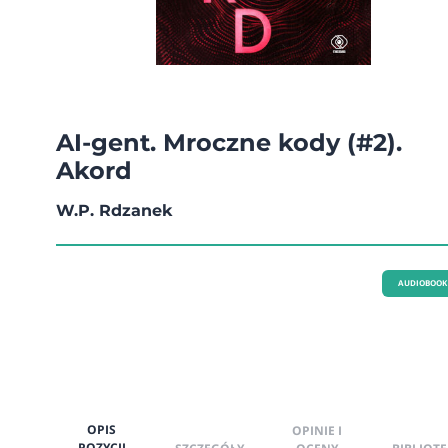
AI-gent. Mroczne kody (#2).
Akord
W.P. Rdzanek
AUDIOBOOK
OPIS
OPINIE I
POZYCJI