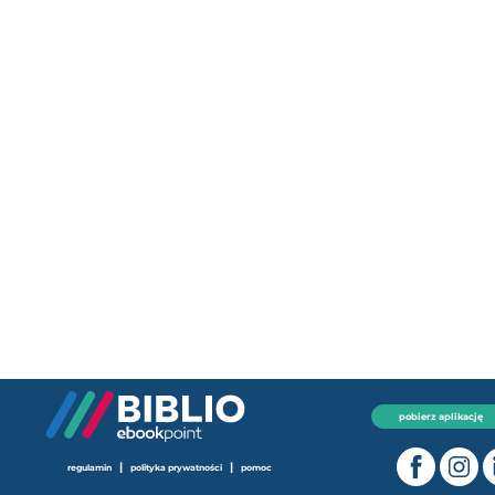
pobierz aplikację
|
|
regulamin
polityka prywatności
pomoc