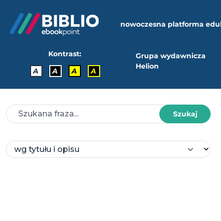
nowoczesna platforma edu
Kontrast:
Grupa wydawnicza
Helion
A
A
A
A
Szukaj