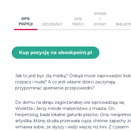
OPINIE
OPIS
SPIS
I
POZYCJI
SZCZEGÓŁY
TREŚCI
OCENY
BIBLIOT
Kup pozycję na ebookpoint.pl
Jak to jest być złą matką? Dokąd może zaprowadzić kob
rozpacz i nuda? A co jeśli własne dzieci zaczynają
przypominać spełnienie przepowiedni?
Do domu na skraju zagórzańskiej wsi wprowadzają się
Wioletta i Jerzy młode małżeństwo z miasta. On,
herpetolog, bada lokalne gatunki płazów. Ona, niespełni
artystka, której studia przerwała ciąża, chłonie zapachy zió
wmawia sobie, że słyszy i widzi więcej niż inni. Z czasem