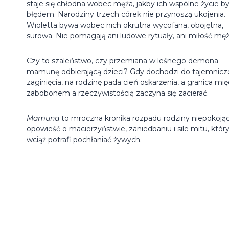
staje się chłodna wobec męża, jakby ich wspólne życie by
błędem. Narodziny trzech córek nie przynoszą ukojenia.
Wioletta bywa wobec nich okrutna wycofana, obojętna,
surowa. Nie pomagają ani ludowe rytuały, ani miłość męż
Czy to szaleństwo, czy przemiana w leśnego demona
mamunę odbierającą dzieci? Gdy dochodzi do tajemnic
zaginięcia, na rodzinę pada cień oskarżenia, a granica mi
zabobonem a rzeczywistością zaczyna się zacierać.
Mamuna
to mroczna kronika rozpadu rodziny niepokoją
opowieść o macierzyństwie, zaniedbaniu i sile mitu, któr
wciąż potrafi pochłaniać żywych.