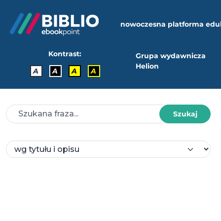
nowoczesna platforma edu
Kontrast:
Grupa wydawnicza
Helion
A
A
A
A
Szukaj