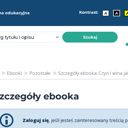
Kontrast:
ma edukacyjna
A
A
Szukaj
Ebooki
Pozostałe
Szczegóły ebooka: Czyn i wina ja
zczegóły ebooka
Zaloguj się
, jeśli jesteś zainteresowany treścią p