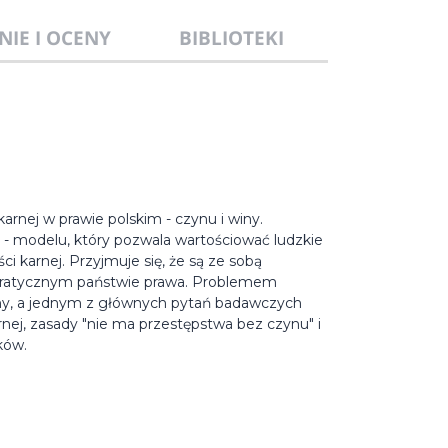
NIE I OCENY
BIBLIOTEKI
rnej w prawie polskim - czynu i winy.
 - modelu, który pozwala wartościować ludzkie
 karnej. Przyjmuje się, że są ze sobą
ratycznym państwie prawa. Problemem
iny, a jednym z głównych pytań badawczych
arnej, zasady "nie ma przestępstwa bez czynu" i
ków.