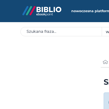
nowoczesna platfor
S