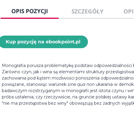
OPIS POZYCJI
SZCZEGÓŁY
OPI
Kup pozycję na ebookpoint.pl
Monografia porusza problematykę podstaw odpowiedzialności ka
Zarówno czyn, jak i wina są elementami struktury przestępstwa
zachowania pod kątem możliwości ponoszenia odpowiedzialności
powiązane, stanowiąc warunek
sine qua non
ukarania w demok
badawczym rozstrzyganym w monografii jest istota czynu i w
próba ustalenia, czy rzeczywiście, na gruncie polskiej ustawy k
"nie ma przestępstwa bez winy" obowiązują bez żadnych wyjąt