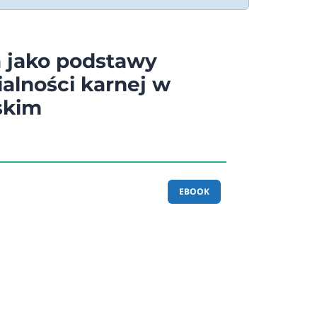
a jako podstawy
alności karnej w
skim
EBOOK