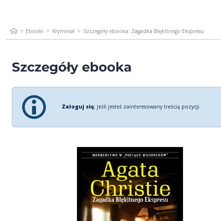
Ebooki
Kryminał
Szczegóły ebooka: Zagadka Błękitnego Ekspresu
Szczegóły ebooka
Zaloguj się
, jeśli jesteś zainteresowany treścią pozycji.