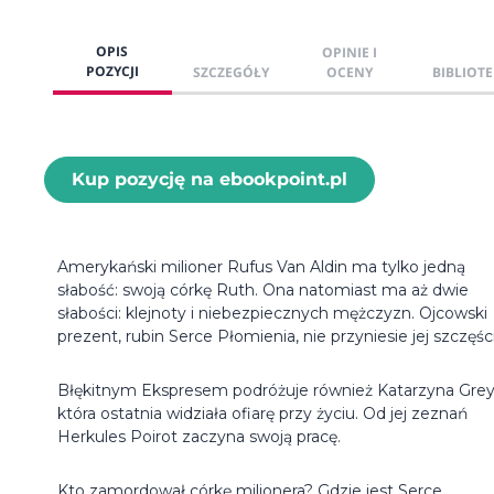
OPIS
OPINIE I
POZYCJI
SZCZEGÓŁY
OCENY
BIBLIOTE
Kup pozycję na ebookpoint.pl
Amerykański milioner Rufus Van Aldin ma tylko jedną
słabość: swoją córkę Ruth. Ona natomiast ma aż dwie
słabości: klejnoty i niebezpiecznych mężczyzn. Ojcowski
prezent, rubin Serce Płomienia, nie przyniesie jej szczęścia
Błękitnym Ekspresem podróżuje również Katarzyna Grey
która ostatnia widziała ofiarę przy życiu. Od jej zeznań
Herkules Poirot zaczyna swoją pracę.
Kto zamordował córkę milionera? Gdzie jest Serce