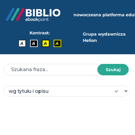
nowoczesna platforma edu
Kontrast:
Grupa wydawnicza
Helion
A
A
A
A
Szukaj