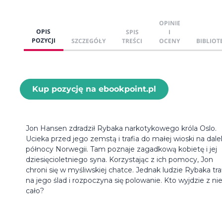
OPINIE
OPIS
SPIS
I
POZYCJI
SZCZEGÓŁY
TREŚCI
OCENY
BIBLIOT
Kup pozycję na ebookpoint.pl
Jon Hansen zdradził Rybaka narkotykowego króla Oslo.
Ucieka przed jego zemstą i trafia do małej wioski na dale
północy Norwegii. Tam poznaje zagadkową kobietę i jej
dziesięcioletniego syna. Korzystając z ich pomocy, Jon
chroni się w myśliwskiej chatce. Jednak ludzie Rybaka traf
na jego ślad i rozpoczyna się polowanie. Kto wyjdzie z ni
cało?