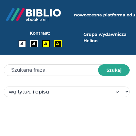
nowoczesna platforma edu
Kontrast:
Grupa wydawnicza
Helion
A
A
A
A
Szukaj