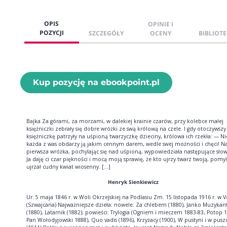
OPIS
OPINIE I
POZYCJI
SZCZEGÓŁY
OCENY
BIBLIOTE
Kup pozycję na ebookpoint.pl
Bajka Za górami, za morzami, w dalekiej krainie czarów, przy kolebce małej
księżniczki zebrały się dobre wróżki ze swą królową na czele. I gdy otoczywszy
księżniczkę patrzyły na uśpioną twarzyczkę dzieciny, królowa ich rzekła: — Ni
każda z was obdarzy ją jakim cennym darem, wedle swej możności i chęci! Na
pierwsza wróżka, pochylając się nad uśpioną, wypowiedziała następujące sło
Ja daję ci czar piękności i mocą moją sprawię, że kto ujrzy twarz twoją, pomyśl
ujrzał cudny kwiat wiosenny. [...]
Henryk Sienkiewicz
Ur. 5 maja 1846 r. w Woli Okrzejskiej na Podlasiu Zm. 15 listopada 1916 r. w V
(Szwajcaria) Najważniejsze dzieła: nowele: Za chlebem (1880), Janko Muzykan
(1880), Latarnik (1882); powieści: Trylogia (Ogniem i mieczem 1883-83, Potop 
Pan Wołodyjowski 1888), Quo vadis (1896), Krzyżacy (1900), W pustyni i w pusz