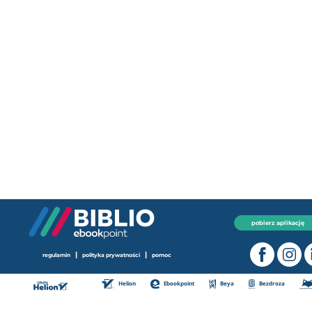
pobierz aplikację
|
|
regulamin
polityka prywatności
pomoc
Helion
Ebookpoint
Beya
Bezdroza