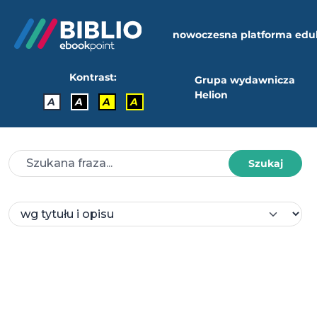
nowoczesna platforma edu
Kontrast:
Grupa wydawnicza
Helion
A
A
A
A
Szukaj