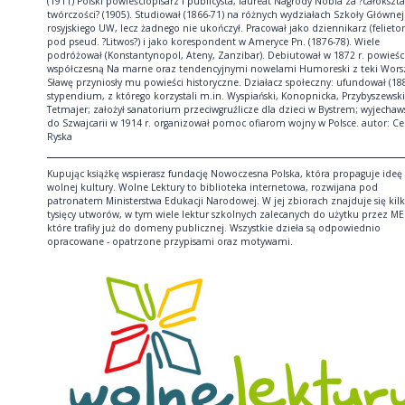
(1911) Polski powieściopisarz i publicysta, laureat Nagrody Nobla za ?całokszta
twórczości? (1905). Studiował (1866-71) na różnych wydziałach Szkoły Głównej 
rosyjskiego UW, lecz żadnego nie ukończył. Pracował jako dziennikarz (felieto
pod pseud. ?Litwos?) i jako korespondent w Ameryce Pn. (1876-78). Wiele
podróżował (Konstantynopol, Ateny, Zanzibar). Debiutował w 1872 r. powieśc
współczesną Na marne oraz tendencyjnymi nowelami Humoreski z teki Worsz
Sławę przyniosły mu powieści historyczne. Działacz społeczny: ufundował (18
stypendium, z którego korzystali m.in. Wyspiański, Konopnicka, Przybyszewski
Tetmajer; założył sanatorium przeciwgruźlicze dla dzieci w Bystrem; wyjechaw
do Szwajcarii w 1914 r. organizował pomoc ofiarom wojny w Polsce. autor: Ce
Ryska
Kupując książkę wspierasz fundację Nowoczesna Polska, która propaguje ideę
wolnej kultury. Wolne Lektury to biblioteka internetowa, rozwijana pod
patronatem Ministerstwa Edukacji Narodowej. W jej zbiorach znajduje się kil
tysięcy utworów, w tym wiele lektur szkolnych zalecanych do użytku przez ME
które trafiły już do domeny publicznej. Wszystkie dzieła są odpowiednio
opracowane - opatrzone przypisami oraz motywami.