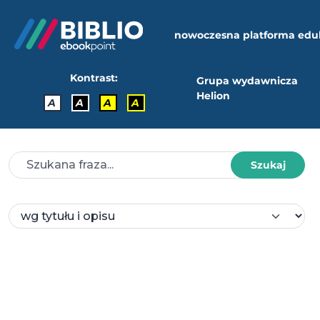
nowoczesna platforma edu
Kontrast:
Grupa wydawnicza
Helion
A
A
A
A
Szukaj