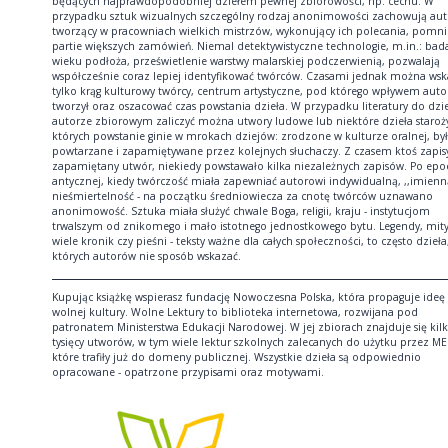
będących najprawdopodobniej dziełem pewnej zbiorowości, np. cechu. W
przypadku sztuk wizualnych szczególny rodzaj anonimowości zachowują aut
tworzący w pracowniach wielkich mistrzów, wykonujący ich polecania, pomni
partie większych zamówień. Niemal detektywistyczne technologie, m.in.: bad
wieku podłoża, prześwietlenie warstwy malarskiej podczerwienią, pozwalają
współcześnie coraz lepiej identyfikować twórców. Czasami jednak można ws
tylko krąg kulturowy twórcy, centrum artystyczne, pod którego wpływem auto
tworzył oraz oszacować czas powstania dzieła. W przypadku literatury do dzie
autorze zbiorowym zaliczyć można utwory ludowe lub niektóre dzieła staroż
których powstanie ginie w mrokach dziejów: zrodzone w kulturze oralnej, był
powtarzane i zapamiętywane przez kolejnych słuchaczy. Z czasem ktoś zapis
zapamiętany utwór, niekiedy powstawało kilka niezależnych zapisów. Po epo
antycznej, kiedy twórczość miała zapewniać autorowi indywidualną, ,,imienn
nieśmiertelność - na początku średniowiecza za cnotę twórców uznawano
anonimowość. Sztuka miała służyć chwale Boga, religii, kraju - instytucjom
trwalszym od znikomego i mało istotnego jednostkowego bytu. Legendy, mity
wiele kronik czy pieśni - teksty ważne dla całych społeczności, to często dzieła
których autorów nie sposób wskazać.
Kupując książkę wspierasz fundację Nowoczesna Polska, która propaguje ideę
wolnej kultury. Wolne Lektury to biblioteka internetowa, rozwijana pod
patronatem Ministerstwa Edukacji Narodowej. W jej zbiorach znajduje się kil
tysięcy utworów, w tym wiele lektur szkolnych zalecanych do użytku przez ME
które trafiły już do domeny publicznej. Wszystkie dzieła są odpowiednio
opracowane - opatrzone przypisami oraz motywami.