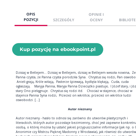
OPIS
OPINIE I
POZYCJI
SZCZEGÓŁY
OCENY
BIBLIOTE
Kup pozycję na ebookpoint.pl
Dzisiaj w Betlejem... Dzisiaj w Betlejem, dzisiaj w Betlejem wesoła nowina, Że
Panna czysta, że Panna czysta porodziła Syna. Chrystus się rodzi, Pan oswobo
Anieli grają, Króle witają, Pasterze śpiewają, bydlęta klękają, Cuda, cuda
ogłaszają. Maryja Panna, Maryja Panna Dzieciątko piastuje, I Józef stary, i Józ
stary Ono pielęgnuje. Chrystus się rodzi itd. Chociaż w stajence, chociaż w
stajence Panna Syna rodzi, Przecież on wkrótce, przecież on wkrótce ludzi
oswobodzi. [...]
Autor nieznany
Autor nieznany - hasło to odnosi się zarówno do utworów plastycznych i
literackich, których autor pozostaje bezimienny, choć jest zapewne konkretn
osobą, o której można by ustalić jakieś przypuszczalne informacje (jak np. o 
Anonimie czy Mistrzu Pięknej Madonny z Wrocławia), jak również do utworó