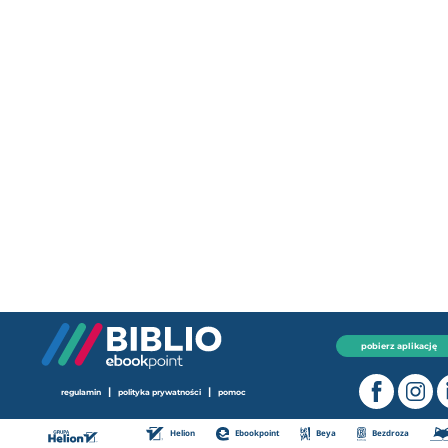
pobierz aplikację
|
|
regulamin
polityka prywatności
pomoc
Helion
Ebookpoint
Beya
Bezdroza