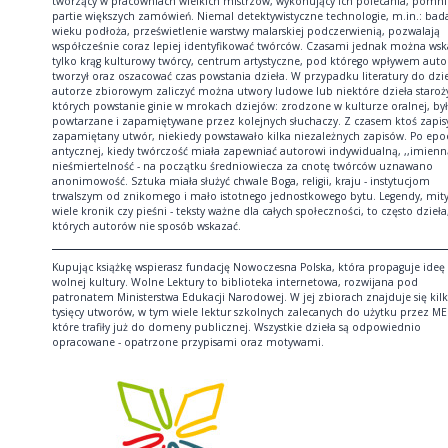
tworzący w pracowniach wielkich mistrzów, wykonujący ich polecania, pomni
partie większych zamówień. Niemal detektywistyczne technologie, m.in.: bad
wieku podłoża, prześwietlenie warstwy malarskiej podczerwienią, pozwalają
współcześnie coraz lepiej identyfikować twórców. Czasami jednak można ws
tylko krąg kulturowy twórcy, centrum artystyczne, pod którego wpływem auto
tworzył oraz oszacować czas powstania dzieła. W przypadku literatury do dzie
autorze zbiorowym zaliczyć można utwory ludowe lub niektóre dzieła staroż
których powstanie ginie w mrokach dziejów: zrodzone w kulturze oralnej, był
powtarzane i zapamiętywane przez kolejnych słuchaczy. Z czasem ktoś zapis
zapamiętany utwór, niekiedy powstawało kilka niezależnych zapisów. Po epo
antycznej, kiedy twórczość miała zapewniać autorowi indywidualną, ,,imienn
nieśmiertelność - na początku średniowiecza za cnotę twórców uznawano
anonimowość. Sztuka miała służyć chwale Boga, religii, kraju - instytucjom
trwalszym od znikomego i mało istotnego jednostkowego bytu. Legendy, mity
wiele kronik czy pieśni - teksty ważne dla całych społeczności, to często dzieła
których autorów nie sposób wskazać.
Kupując książkę wspierasz fundację Nowoczesna Polska, która propaguje ideę
wolnej kultury. Wolne Lektury to biblioteka internetowa, rozwijana pod
patronatem Ministerstwa Edukacji Narodowej. W jej zbiorach znajduje się kil
tysięcy utworów, w tym wiele lektur szkolnych zalecanych do użytku przez ME
które trafiły już do domeny publicznej. Wszystkie dzieła są odpowiednio
opracowane - opatrzone przypisami oraz motywami.