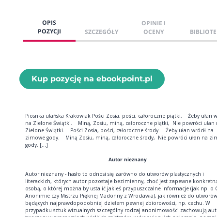
OPIS
OPINIE I
POZYCJI
SZCZEGÓŁY
OCENY
BIBLIOTE
Kup pozycję na ebookpoint.pl
Piosnka ułańska Krakowiak Pości Zosia, pości, całoroczne piątki, Żeby ułan w
na Zielone Świątki. Miną, Zosiu, miną, całoroczne piątki, Nie powróci ułan
Zielone Świątki. Pości Zosia, pości, całoroczne środy. Żeby ułan wrócił na
zimowe gody. Miną Zosiu, miną, całoroczne środy, Nie powróci ułan na z
gody. [...]
Autor nieznany
Autor nieznany - hasło to odnosi się zarówno do utworów plastycznych i
literackich, których autor pozostaje bezimienny, choć jest zapewne konkretn
osobą, o której można by ustalić jakieś przypuszczalne informacje (jak np. o 
Anonimie czy Mistrzu Pięknej Madonny z Wrocławia), jak również do utworó
będących najprawdopodobniej dziełem pewnej zbiorowości, np. cechu. W
przypadku sztuk wizualnych szczególny rodzaj anonimowości zachowują aut