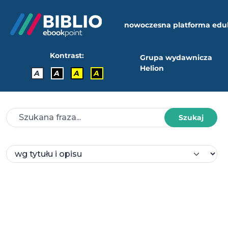
nowoczesna platforma edu
Kontrast:
Grupa wydawnicza
Helion
A
A
A
A
Szukaj