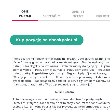
OPIS
OPINIE I
POZYCJI
SZCZEGÓŁY
OCENY
BIBLIOTE
Kup pozycję na ebookpoint.pl
Pomoc dajcie mi, rodacy Pomoc dajcie mi, rodacy, Gdyż okrutny los mnie nę
Żebrać muszę, gdyż do pracy Jedna została mi ręka. Ziomek nędzarz, tuła
bliźni, Głos błagalny do was wznosi, Żołnierz wierny dla ojczyzny, O jał
ziomków prosi. Porzuciłem ojca, matkę, Porzuciłem żonę lubą, Porzuciłe
dzieci, chatkę, Pogardziłem życia zgubą. Biegłem, kędy bój wrzał krwawy,
Walczyć pod ojczyzny znakiem, Krew przelałem w polu sławy, A dziś mus
być żebrakiem. Zabrał sąsiad zły dostatki, Wiatry z ogniem dom zabrały, N
mam żony, brata, matki, W grób przed nędzą się schowały. [...]
Autor nieznany
Autor nieznany - hasło to odnosi się zarówno do utworów plastycznych i
literackich, których autor pozostaje bezimienny, choć jest zapewne konkretn
osobą, o której można by ustalić jakieś przypuszczalne informacje (jak np. o 