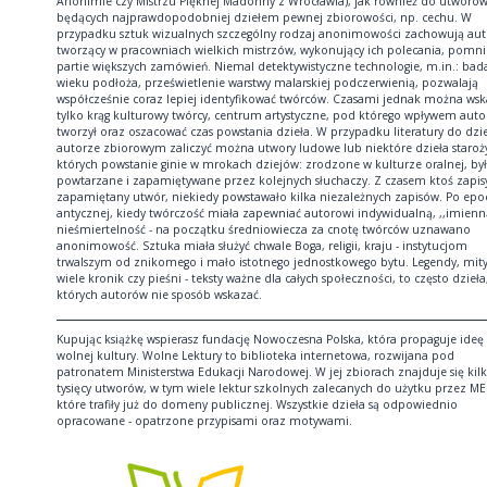
Anonimie czy Mistrzu Pięknej Madonny z Wrocławia), jak również do utworó
będących najprawdopodobniej dziełem pewnej zbiorowości, np. cechu. W
przypadku sztuk wizualnych szczególny rodzaj anonimowości zachowują aut
tworzący w pracowniach wielkich mistrzów, wykonujący ich polecania, pomni
partie większych zamówień. Niemal detektywistyczne technologie, m.in.: bad
wieku podłoża, prześwietlenie warstwy malarskiej podczerwienią, pozwalają
współcześnie coraz lepiej identyfikować twórców. Czasami jednak można ws
tylko krąg kulturowy twórcy, centrum artystyczne, pod którego wpływem auto
tworzył oraz oszacować czas powstania dzieła. W przypadku literatury do dzie
autorze zbiorowym zaliczyć można utwory ludowe lub niektóre dzieła staroż
których powstanie ginie w mrokach dziejów: zrodzone w kulturze oralnej, był
powtarzane i zapamiętywane przez kolejnych słuchaczy. Z czasem ktoś zapis
zapamiętany utwór, niekiedy powstawało kilka niezależnych zapisów. Po epo
antycznej, kiedy twórczość miała zapewniać autorowi indywidualną, ,,imienn
nieśmiertelność - na początku średniowiecza za cnotę twórców uznawano
anonimowość. Sztuka miała służyć chwale Boga, religii, kraju - instytucjom
trwalszym od znikomego i mało istotnego jednostkowego bytu. Legendy, mity
wiele kronik czy pieśni - teksty ważne dla całych społeczności, to często dzieła
których autorów nie sposób wskazać.
Kupując książkę wspierasz fundację Nowoczesna Polska, która propaguje ideę
wolnej kultury. Wolne Lektury to biblioteka internetowa, rozwijana pod
patronatem Ministerstwa Edukacji Narodowej. W jej zbiorach znajduje się kil
tysięcy utworów, w tym wiele lektur szkolnych zalecanych do użytku przez ME
które trafiły już do domeny publicznej. Wszystkie dzieła są odpowiednio
opracowane - opatrzone przypisami oraz motywami.