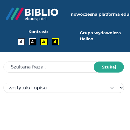
nowoczesna platforma edu
Kontrast:
Grupa wydawnicza
Helion
A
A
A
A
Szukaj