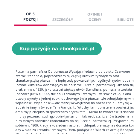
OPIS
OPINIE I
POZYCJI
SZCZEGÓŁY
OCENY
BIBLIOTE
Kup pozycję na ebookpoint.pl
Pustelnia parmeńska Od tłumacza Wydając niedawno po polsku Czerwone i
czarne Stendhala, poprzedziłem tę książkę krótkim życiorysem oraz
charakterystyką pisarza; nie będę tedy powtarzał tych ogólnych rysów, dodam
jedynie kilka słów odnoszących się do samej Pustelni parmeńskiej. Ukazała si
drukiem w r. 1839, jako ostatni większy utwór Stendhala, pomyślana została
jednakże już w r. 1832, tuż po Czerwonym i czarnym. I w istocie czuć, iż oba
utwory wyrosły z jednej epoki duchowego życia pisarza, tyle odnajdujemy w n
wspólności. Wspólność — ale raczej wewnętrzna; na pozór znajdujemy się w
zupełnie innym świecie. Tam Francja, tu Włochy; tam bohaterem powieści jes
ambitny plebejusz, tu spieszczony arystokrata... Mimo to twórczość Stendhala
— przy pozorach suchego obiektywizmu — tak osobista, iż znów trzeba nam
nim samym poszukać komentarza do tej Pustelni parmeńskiej. Przypomnijm
sobie w r. 1800, kiedy jako siedemnastoletni chłopak pierwszy raz dosiada kon
aby w ślad za krewniakiem swym, Daru, podążyć do Włoch za armią Bonapar