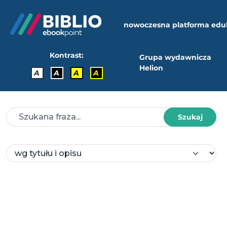
nowoczesna platforma edu
Kontrast:
Grupa wydawnicza
Helion
A
A
A
A
Szukaj