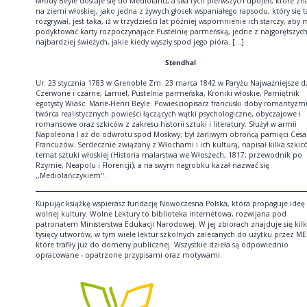
Młody Beyle dostaje się do Mediolanu, a siła tych pierwszych upojeń, które zn
na ziemi włoskiej, jako jedna z żywych głosek wspaniałego rapsodu, który się 
rozgrywał, jest taka, iż w trzydzieści lat później wspomnienie ich starczy, aby
podyktować karty rozpoczynające Pustelnię parmeńską, jedne z najgorętszych
najbardziej świeżych, jakie kiedy wyszły spod jego pióra. [...]
Stendhal
Ur. 23 stycznia 1783 w Grenoble Zm. 23 marca 1842 w Paryżu Najważniejsze dz
Czerwone i czarne, Lamiel, Pustelnia parmeńska, Kroniki włoskie, Pamiętnik
egotysty Właśc. Marie-Henri Beyle. Powieściopisarz francuski doby romantyzm
twórca realistycznych powieści łączących wątki psychologiczne, obyczajowe i
romansowe oraz szkiców z zakresu historii sztuki i literatury. Służył w armii
Napoleona I aż do odwrotu spod Moskwy; był żarliwym obrońcą pamięci Cesa
Francuzów. Serdecznie związany z Włochami i ich kulturą, napisał kilka szkic
temat sztuki włoskiej (Historia malarstwa we Włoszech, 1817; przewodnik po
Rzymie, Neapolu i Florencji), a na swym nagrobku kazał nazwać się
,,Mediolańczykiem".
Kupując książkę wspierasz fundację Nowoczesna Polska, która propaguje ideę
wolnej kultury. Wolne Lektury to biblioteka internetowa, rozwijana pod
patronatem Ministerstwa Edukacji Narodowej. W jej zbiorach znajduje się kil
tysięcy utworów, w tym wiele lektur szkolnych zalecanych do użytku przez ME
które trafiły już do domeny publicznej. Wszystkie dzieła są odpowiednio
opracowane - opatrzone przypisami oraz motywami.