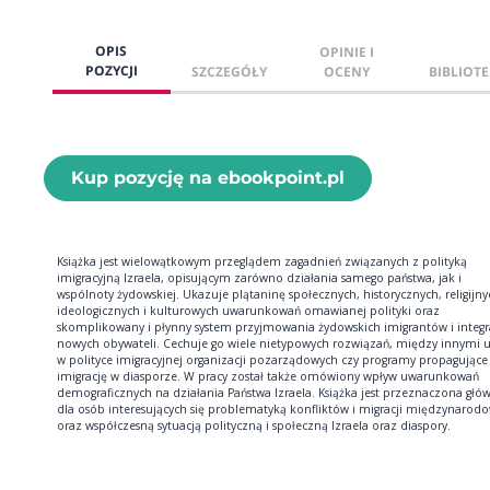
OPIS
OPINIE I
POZYCJI
SZCZEGÓŁY
OCENY
BIBLIOTE
Kup pozycję na ebookpoint.pl
Książka jest wielowątkowym przeglądem zagadnień związanych z polityką
imigracyjną Izraela, opisującym zarówno działania samego państwa, jak i
wspólnoty żydowskiej. Ukazuje plątaninę społecznych, historycznych, religijny
ideologicznych i kulturowych uwarunkowań omawianej polityki oraz
skomplikowany i płynny system przyjmowania żydowskich imigrantów i integra
nowych obywateli. Cechuje go wiele nietypowych rozwiązań, między innymi u
w polityce imigracyjnej organizacji pozarządowych czy programy propagujące
imigrację w diasporze. W pracy został także omówiony wpływ uwarunkowań
demograficznych na działania Państwa Izraela. Książka jest przeznaczona głó
dla osób interesujących się problematyką konfliktów i migracji międzynarod
oraz współczesną sytuacją polityczną i społeczną Izraela oraz diaspory.