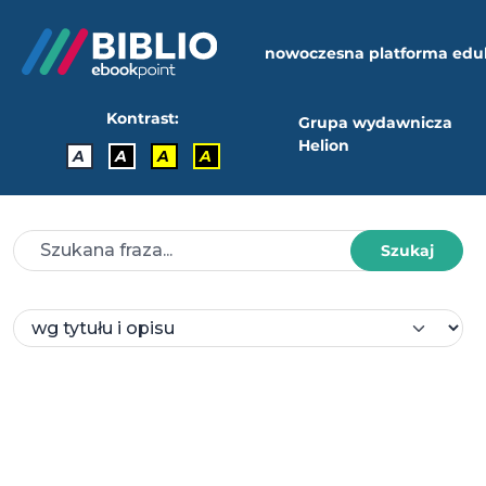
nowoczesna platforma edu
Kontrast:
Grupa wydawnicza
Helion
A
A
A
A
Szukaj