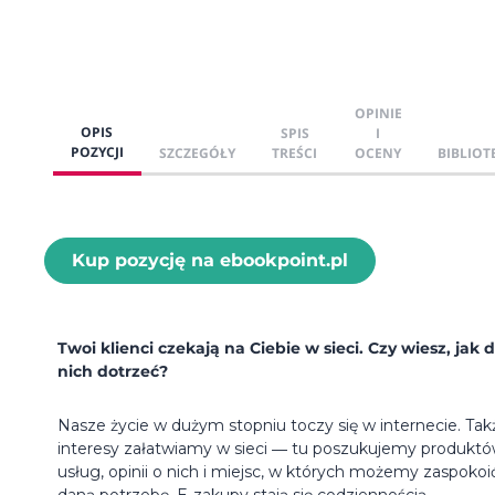
OPINIE
OPIS
SPIS
I
POZYCJI
SZCZEGÓŁY
TREŚCI
OCENY
BIBLIOT
Kup pozycję na ebookpoint.pl
Twoi klienci czekają na Ciebie w sieci. Czy wiesz, jak 
nich dotrzeć?
Nasze życie w dużym stopniu toczy się w internecie. Tak
interesy załatwiamy w sieci ― tu poszukujemy produktó
usług, opinii o nich i miejsc, w których możemy zaspokoi
daną potrzebę. E-zakupy stają się codziennością.