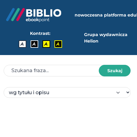
nowoczesna platforma edu
Kontrast:
Grupa wydawnicza
Helion
A
A
A
A
Szukaj