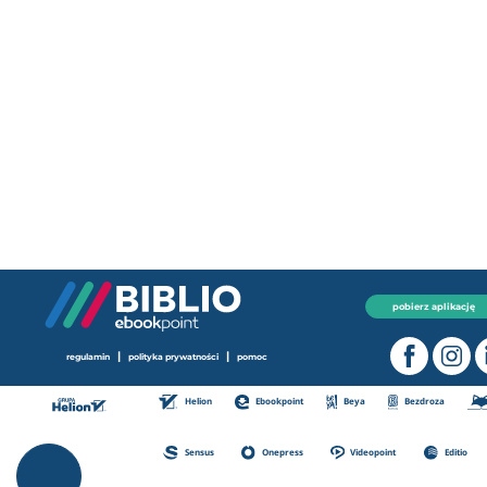
pobierz aplikację
|
|
regulamin
polityka prywatności
pomoc
Helion
Ebookpoint
Beya
Bezdroza
Sensus
Onepress
Videopoint
Editio