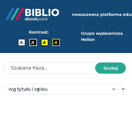
nowoczesna platforma edu
Kontrast:
Grupa wydawnicza
Helion
A
A
A
A
Szukaj