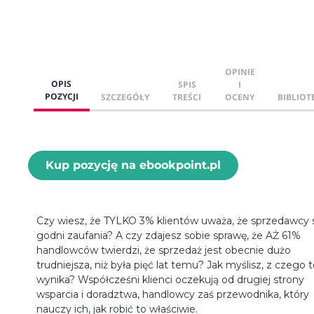
OPINIE
OPIS
SPIS
I
POZYCJI
SZCZEGÓŁY
TREŚCI
OCENY
BIBLIOT
Kup pozycję na ebookpoint.pl
Czy wiesz, że TYLKO 3% klientów uważa, że sprzedawcy 
godni zaufania? A czy zdajesz sobie sprawę, że AŻ 61%
handlowców twierdzi, że sprzedaż jest obecnie dużo
trudniejsza, niż była pięć lat temu? Jak myślisz, z czego 
wynika? Współcześni klienci oczekują od drugiej strony
wsparcia i doradztwa, handlowcy zaś przewodnika, który
nauczy ich, jak robić to właściwie.