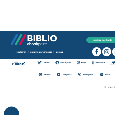
pobierz aplikację
|
|
regulamin
polityka prywatności
pomoc
Helion
Ebookpoint
Beya
Bezdroza
Sensus
Onepress
Videopoint
Editio
© Helion 1