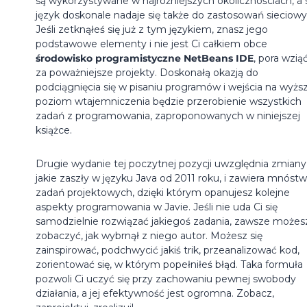
są wykorzystywane w najróżniejszych okolicznościach, a
język doskonale nadaje się także do zastosowań sieciowy
Jeśli zetknąłeś się już z tym językiem, znasz jego
podstawowe elementy i nie jest Ci całkiem obce
środowisko programistyczne NetBeans IDE
, pora wziąć
za poważniejsze projekty. Doskonałą okazją do
podciągnięcia się w pisaniu programów i wejścia na wyżs
poziom wtajemniczenia będzie przerobienie wszystkich
zadań z programowania, zaproponowanych w niniejszej
książce.
Drugie wydanie tej poczytnej pozycji uwzględnia zmiany
jakie zaszły w języku Java od 2011 roku, i zawiera mnóst
zadań projektowych, dzięki którym opanujesz kolejne
aspekty programowania w Javie. Jeśli nie uda Ci się
samodzielnie rozwiązać jakiegoś zadania, zawsze możes
zobaczyć, jak wybrnął z niego autor. Możesz się
zainspirować, podchwycić jakiś trik, przeanalizować kod,
zorientować się, w którym popełniłeś błąd. Taka formuła
pozwoli Ci uczyć się przy zachowaniu pewnej swobody
działania, a jej efektywność jest ogromna. Zobacz,