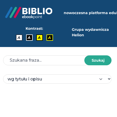
nowoczesna platforma edu
Kontrast:
Grupa wydawnicza
Helion
A
A
A
A
Szukaj