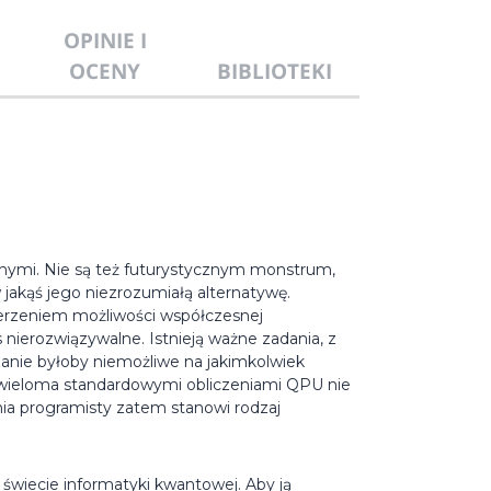
OPINIE I
OCENY
BIBLIOTEKI
znymi. Nie są też futurystycznym monstrum,
jakąś jego niezrozumiałą alternatywę.
erzeniem możliwości współczesnej
nierozwiązywalne. Istnieją ważne zadania, z
zanie byłoby niemożliwe na jakimkolwiek
wieloma standardowymi obliczeniami QPU nie
enia programisty zatem stanowi rodzaj
świecie informatyki kwantowej. Aby ją