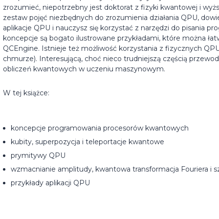
zrozumieć, niepotrzebny jest doktorat z fizyki kwantowej i wyż
zestaw pojęć niezbędnych do zrozumienia działania QPU, dowie
aplikacje QPU i nauczysz się korzystać z narzędzi do pisania
koncepcje są bogato ilustrowane przykładami, które można 
QCEngine. Istnieje też możliwość korzystania z fizycznych Q
chmurze). Interesującą, choć nieco trudniejszą częścią przewo
obliczeń kwantowych w uczeniu maszynowym.
W tej książce:
koncepcje programowania procesorów kwantowych
kubity, superpozycja i teleportacje kwantowe
prymitywy QPU
wzmacnianie amplitudy, kwantowa transformacja Fouriera i 
przykłady aplikacji QPU