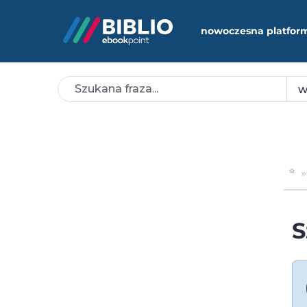
nowoczesna platfor
S