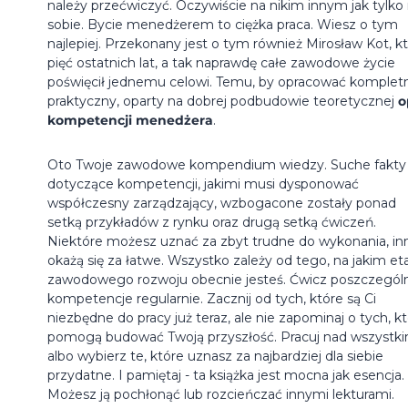
należy przećwiczyć. Oczywiście na nikim innym jak tylko
sobie. Bycie menedżerem to ciężka praca. Wiesz o tym
najlepiej. Przekonany jest o tym również Mirosław Kot, k
pięć ostatnich lat, a tak naprawdę całe zawodowe życie
poświęcił jednemu celowi. Temu, by opracować kompletn
praktyczny, oparty na dobrej podbudowie teoretycznej
o
kompetencji menedżera
.
Oto Twoje zawodowe kompendium wiedzy. Suche fakty
dotyczące kompetencji, jakimi musi dysponować
współczesny zarządzający, wzbogacone zostały ponad
setką przykładów z rynku oraz drugą setką ćwiczeń.
Niektóre możesz uznać za zbyt trudne do wykonania, in
okażą się za łatwe. Wszystko zależy od tego, na jakim et
zawodowego rozwoju obecnie jesteś. Ćwicz poszczegól
kompetencje regularnie. Zacznij od tych, które są Ci
niezbędne do pracy już teraz, ale nie zapominaj o tych, k
pomogą budować Twoją przyszłość. Pracuj nad wszystki
albo wybierz te, które uznasz za najbardziej dla siebie
przydatne. I pamiętaj - ta książka jest mocna jak esencja.
Możesz ją pochłonąć lub rozcieńczać innymi lekturami.