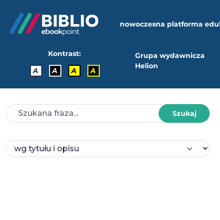
nowoczesna platforma edu
Kontrast:
Grupa wydawnicza
Helion
A
A
A
A
Szukaj