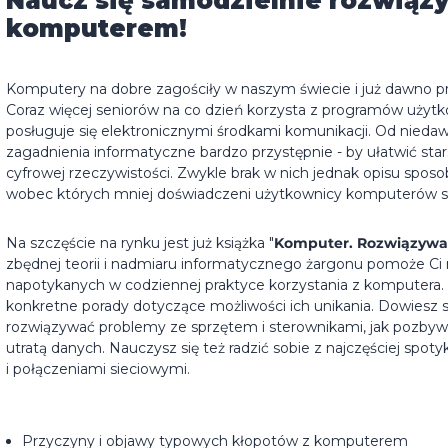
Naucz się samodzielnie rozwiąz
komputerem!
Komputery na dobre zagościły w naszym świecie i już dawno p
Coraz więcej seniorów na co dzień korzysta z programów użytko
posługuje się elektronicznymi środkami komunikacji. Od nieda
zagadnienia informatyczne bardzo przystępnie - by ułatwić st
cyfrowej rzeczywistości. Zwykle brak w nich jednak opisu spo
wobec których mniej doświadczeni użytkownicy komputerów są 
Na szczęście na rynku jest już książka "
Komputer. Rozwiązywa
zbędnej teorii i nadmiaru informatycznego żargonu pomoże Ci r
napotykanych w codziennej praktyce korzystania z komputera. 
konkretne porady dotyczące możliwości ich unikania. Dowiesz si
rozwiązywać problemy ze sprzętem i sterownikami, jak pozbywa
utratą danych. Nauczysz się też radzić sobie z najczęściej s
i połączeniami sieciowymi.
Przyczyny i objawy typowych kłopotów z komputerem