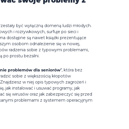
ywać swoje problemy z
rzestały być wyłączną domeną ludzi młodych.
wych i rozrywkowych, surfuje po sieci i
wna dostępne są nawet książki prezentujące
arszym osobom odnalezienie się w nowej,
sobów radzenia sobie z typowymi problemami,
po prostu bezsilni.
nie problemów dla seniorów
", która bez
adzić sobie z większością kłopotów
Znajdziesz w niej opis typowych zagrożeń i
ę, jak instalować i usuwać programy, jak
ć się wirusów oraz jak zabezpieczyć się przed
potykanymi problemami z systemem operacyjnym