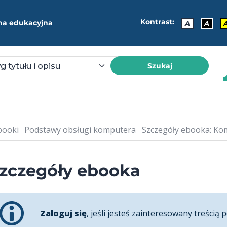
Kontrast:
ma edukacyjna
A
A
Szukaj
booki
Podstawy obsługi komputera
Szczegóły ebooka: Ko
zczegóły ebooka
Zaloguj się
, jeśli jesteś zainteresowany treścią p