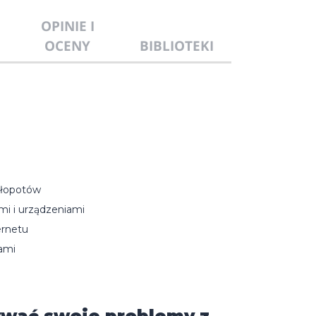
OPINIE I
OCENY
BIBLIOTEKI
kłopotów
mi i urządzeniami
ernetu
ami