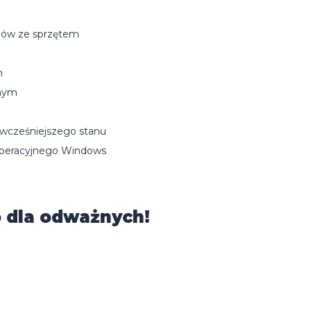
mów ze sprzętem
h
jnym
 wcześniejszego stanu
 operacyjnego Windows
o dla odważnych!