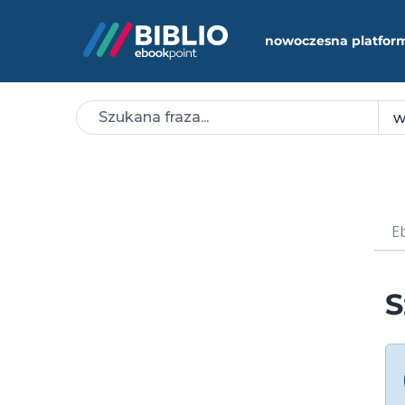
nowoczesna platfor
E
S