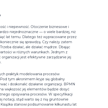
h
ość i niepewność. Otoczenie biznesowe i
ardzo niejednoznaczne ― o wiele bardziej, niż
esięć lat temu. Dlatego też wypracowane przez
ekoniecznie się sprawdzą. Czy należy zatem
 Trzeba działać, ale działać mądrze. Dbając
 wartości w różnych warunkach. Jednym z
organizacji jest efektywne zarządzanie jej
.
rych praktyk modelowania procesów
Pod tym akronimem kryje się globalny
ać i doskonalić działanie organizacji. BPMN
ana większość jej elementów będzie dosyć
icznego opisywania procesów. W specyfikacji
 notacji, stąd warto się z nią gruntownie
 Książka stanowi podsumowanie kilkunastu lat