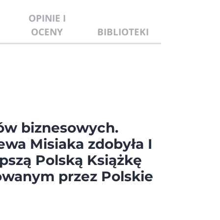
OPINIE I
OCENY
BIBLIOTEKI
ów biznesowych.
ewa Misiaka zdobyła I
pszą Polską Książkę
owanym przez Polskie