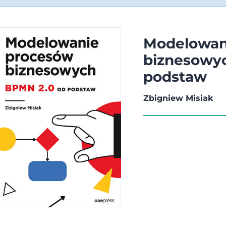
Modelowan
biznesowy
podstaw
Zbigniew Misiak