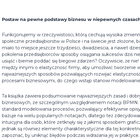
Postaw na pewne podstawy biznesu w niepewnych czasac
Funkcjonujemy w rzeczywistości, którą cechują wysoka zmienn
społeczne przedsiębiorstw w Polsce i na świecie jest złożone, b
miało to miejsce jeszcze trzydzieści, dwadzieścia, a nawet dzi
pokolenia przedsiębiorców sposoby osiągania sukcesów dziś ni
usiąść i biernie poddać się biegowi zdarzeń? Oczywiście, że nie!
między innymi o elastyczność firmy, aby umożliwić tworzenie
najważniejszych sposobów pozwalających rozwijać elastyczność 
procesami biznesowymi, do czego wstęp stanowi modelowanie
Ta książka zawiera podsumowanie najważniejszych zasad i dob
biznesowych, ze szczególnym uwzględnieniem notacji BPMN. 
standard modelowania procesów, pozwalający efektywnie opisyw
bazuje na wielu popularnych notacjach, dlatego też zdecydow
intuicyjna dla osób, które zetknęły się z jakimś sposobem graf
jednak są również elementy charakterystyczne dla tej konkretnej
zapoznać, by uniknąć błędów podczas wdrażania jej w praktyce.