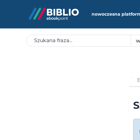
nowoczesna platfor
E
S