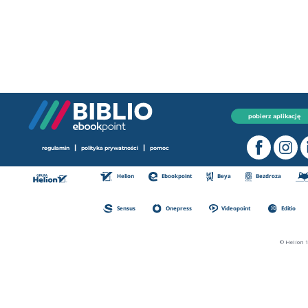
pobierz aplikację
|
|
regulamin
polityka prywatności
pomoc
Helion
Ebookpoint
Beya
Bezdroza
Sensus
Onepress
Videopoint
Editio
© Helion 1