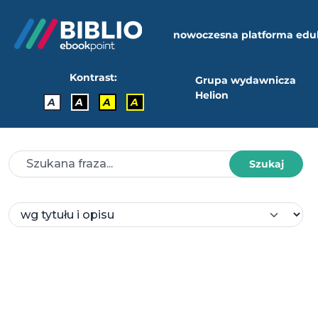
nowoczesna platforma edu
Kontrast:
Grupa wydawnicza
Helion
A
A
A
A
Szukaj