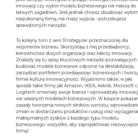
innowacji czy wybór modelu biznesowego nie należą do
łatwych zagadnień. Jeśli jednak chcesz zbudować wybitn
niepokonaną firmę, nie masz wyjścia - potrzebujesz
sprawdzonych narzędzi.
To kolejny tom z serii
Strategyzer
przeznaczonej dla
wizjonerów biznesu. Skorzystają z niej przedsiębiorcy,
kierownictwo dużych organizacji oraz liderzy innowacji.
Znalazły się tu opisy kluczowych narzędzi pozwalających
budować modele biznesowe odporne na destabilizację,
zarządzać portfelem przedsięwzięć biznesowych i tworz
firmie kulturę innowacyjności. Wyjaśniono także, w jaki
sposób takie firmy jak Amazon, IKEA, Airbnb, Microsoft c
Logitech zmieniały swoje branże i wprowadzały innowac
we własnych modelach biznesowych. W książce pokaza
zasady tworzenia nowych silników wzrostu, wprowadzan
zmian w dostarczaniu produktów i usług oraz wyciągania
maksymalnych zysków z każdego typu modelu
biznesowego: wszystko, aby zaprojektować niezwyciężo
firmę!