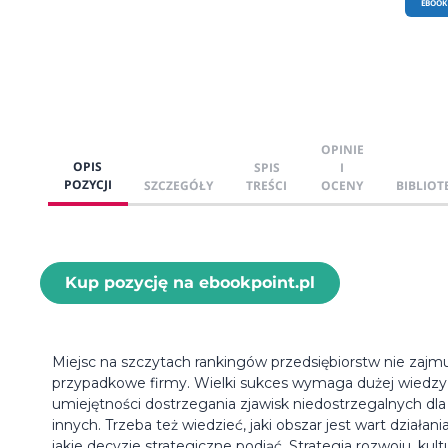
EBOOK
OPINIE
OPIS
SPIS
I
POZYCJI
SZCZEGÓŁY
TREŚCI
OCENY
BIBLIOT
Kup pozycję na ebookpoint.pl
Miejsc na szczytach rankingów przedsiębiorstw nie zajm
przypadkowe firmy. Wielki sukces wymaga dużej wiedzy 
umiejętności dostrzegania zjawisk niedostrzegalnych dla
innych. Trzeba też wiedzieć, jaki obszar jest wart działania
jakie decyzje strategiczne podjąć. Strategia rozwoju, kult