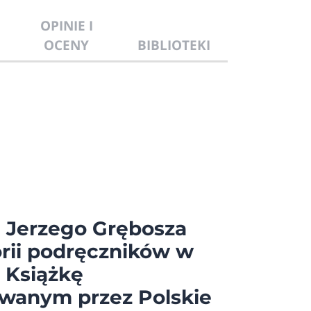
OPINIE I
OCENY
BIBLIOTEKI
"
Jerzego Grębosza
rii podręczników w
 Książkę
owanym przez Polskie