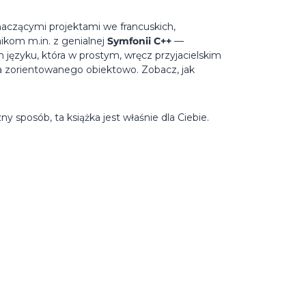
znaczącymi projektami we francuskich,
nikom m.in. z genialnej
Symfonii C++
—
m języku, która w prostym, wręcz przyjacielskim
a zorientowanego obiektowo. Zobacz, jak
y sposób, ta książka jest właśnie dla Ciebie.