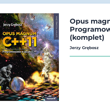
Opus magn
Programow
(komplet)
Jerzy Grębosz