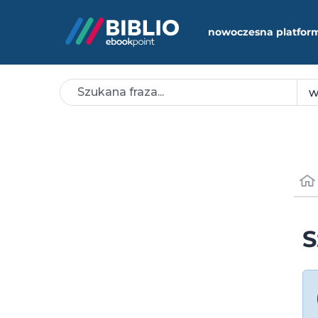
nowoczesna platfor
S