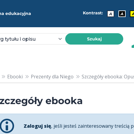
Kontrast:
ma edukacyjna
A
A
Szukaj
Ebooki
Prezenty dla Niego
Szczegóły ebooka: Opu
zczegóły ebooka
Zaloguj się
, jeśli jesteś zainteresowany treścią p