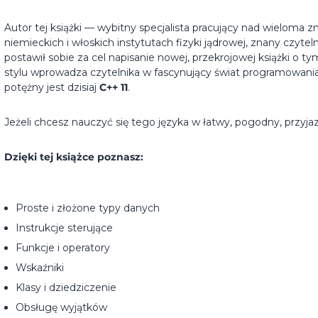
Autor tej książki — wybitny specjalista pracujący nad wieloma 
niemieckich i włoskich instytutach fizyki jądrowej, znany czytel
postawił sobie za cel napisanie nowej, przekrojowej książki o ty
stylu wprowadza czytelnika w fascynujący świat programowani
potężny jest dzisiaj
C++ 11
.
Jeżeli chcesz nauczyć się tego języka w łatwy, pogodny, przyjazn
Dzięki tej książce poznasz:
Proste i złożone typy danych
Instrukcje sterujące
Funkcje i operatory
Wskaźniki
Klasy i dziedziczenie
Obsługę wyjątków