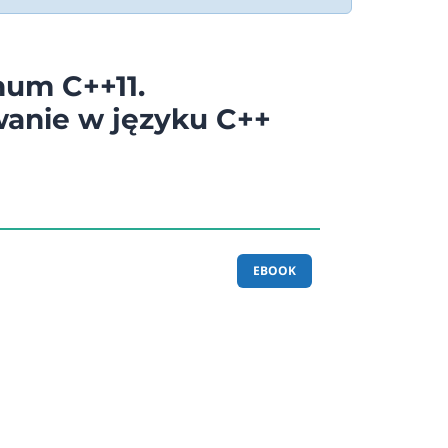
um C++11.
anie w języku C++
EBOOK