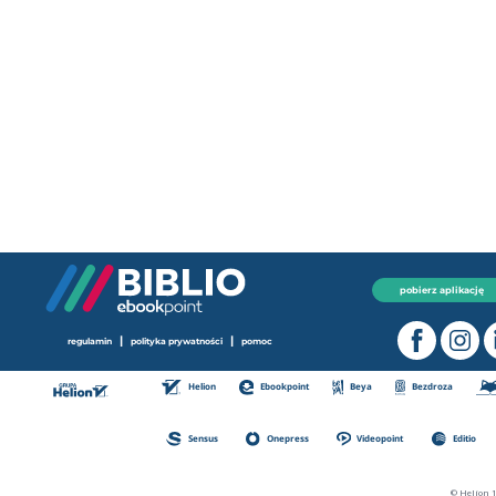
pobierz aplikację
|
|
regulamin
polityka prywatności
pomoc
Helion
Ebookpoint
Beya
Bezdroza
Sensus
Onepress
Videopoint
Editio
© Helion 1