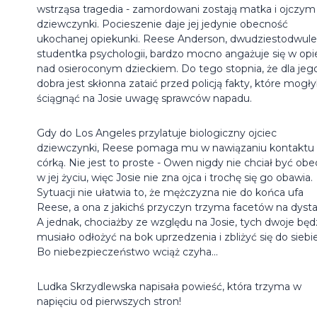
wstrząsa tragedia - zamordowani zostają matka i ojczym
dziewczynki. Pocieszenie daje jej jedynie obecność
ukochanej opiekunki. Reese Anderson, dwudziestodwule
studentka psychologii, bardzo mocno angażuje się w opi
nad osieroconym dzieckiem. Do tego stopnia, że dla jeg
dobra jest skłonna zataić przed policją fakty, które mogł
ściągnąć na Josie uwagę sprawców napadu.
Gdy do Los Angeles przylatuje biologiczny ojciec
dziewczynki, Reese pomaga mu w nawiązaniu kontaktu
córką. Nie jest to proste - Owen nigdy nie chciał być ob
w jej życiu, więc Josie nie zna ojca i trochę się go obawia.
Sytuacji nie ułatwia to, że mężczyzna nie do końca ufa
Reese, a ona z jakichś przyczyn trzyma facetów na dysta
A jednak, chociażby ze względu na Josie, tych dwoje będ
musiało odłożyć na bok uprzedzenia i zbliżyć się do siebie
Bo niebezpieczeństwo wciąż czyha...
Ludka Skrzydlewska napisała powieść, która trzyma w
napięciu od pierwszych stron!