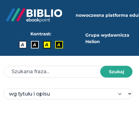
nowoczesna platforma edu
Kontrast:
Grupa wydawnicza
Helion
A
A
A
A
Szukaj