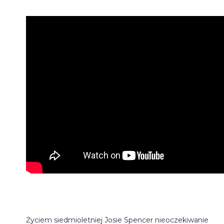
Życiem siedmioletniej Josie Spencer nieoczekiwanie