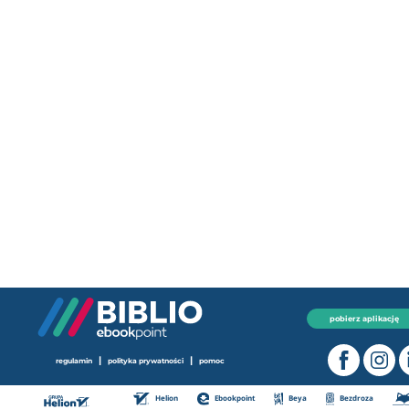
pobierz aplikację
|
|
regulamin
polityka prywatności
pomoc
Helion
Ebookpoint
Beya
Bezdroza