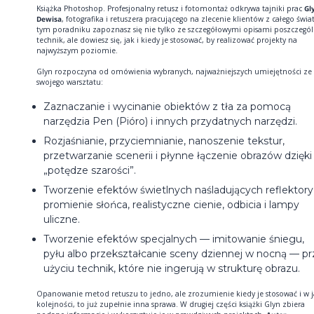
Książka Photoshop. Profesjonalny retusz i fotomontaż odkrywa tajniki prac
Gl
Dewisa
, fotografika i retuszera pracującego na zlecenie klientów z całego świa
tym poradniku zapoznasz się nie tylko ze szczegółowymi opisami poszczegó
technik, ale dowiesz się, jak i kiedy je stosować, by realizować projekty na
najwyższym poziomie.
Glyn rozpoczyna od omówienia wybranych, najważniejszych umiejętności ze
swojego warsztatu:
Zaznaczanie i wycinanie obiektów z tła za pomocą
narzędzia Pen (Pióro) i innych przydatnych narzędzi.
Rozjaśnianie, przyciemnianie, nanoszenie tekstur,
przetwarzanie scenerii i płynne łączenie obrazów dzięki
„potędze szarości”.
Tworzenie efektów świetlnych naśladujących reflektory
promienie słońca, realistyczne cienie, odbicia i lampy
uliczne.
Tworzenie efektów specjalnych — imitowanie śniegu,
pyłu albo przekształcanie sceny dziennej w nocną — pr
użyciu technik, które nie ingerują w strukturę obrazu.
Opanowanie metod retuszu to jedno, ale zrozumienie kiedy je stosować i w j
kolejności, to już zupełnie inna sprawa. W drugiej części książki Glyn zbiera