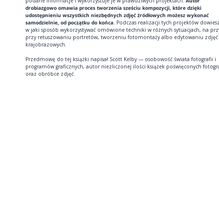
podane informacje i wykorzystuje je w prawdziwych projektach.
Autor
drobiazgowo omawia proces tworzenia sześciu kompozycji, które dzięki
udostępnieniu wszystkich niezbędnych zdjęć źródłowych możesz wykonać
samodzielnie, od początku do końca
. Podczas realizacji tych projektów dowiesz
w jaki sposób wykorzystywać omówione techniki w różnych sytuacjach, na prz
przy retuszowaniu portretów, tworzeniu fotomontaży albo edytowaniu zdjęć
krajobrazowych.
Przedmowę do tej książki napisał Scott Kelby — osobowość świata fotografii i
programów graficznych, autor niezliczonej ilości książek poświęconych fotogra
oraz obróbce zdjęć.