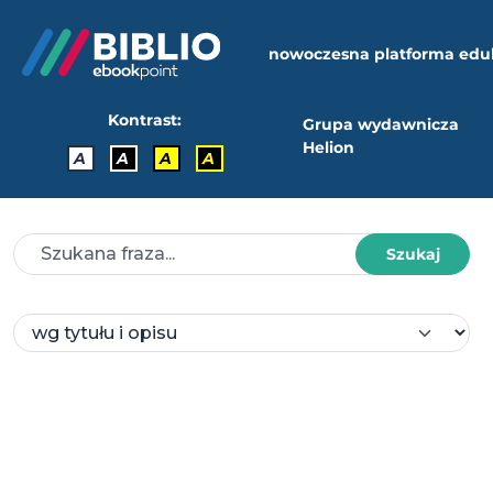
nowoczesna platforma edu
Kontrast:
Grupa wydawnicza
Helion
A
A
A
A
Szukaj