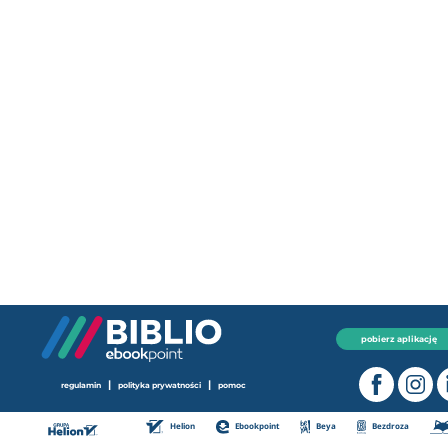
pobierz aplikację
|
|
regulamin
polityka prywatności
pomoc
Helion
Ebookpoint
Beya
Bezdroza