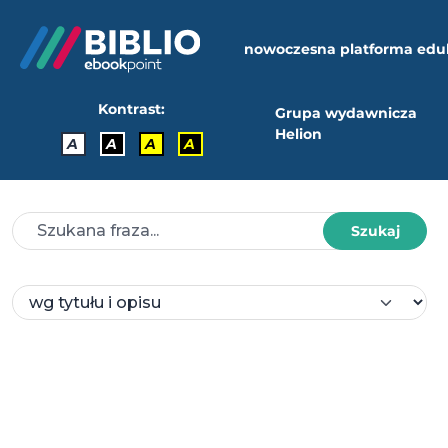
nowoczesna platforma edu
Kontrast:
Grupa wydawnicza
Helion
A
A
A
A
Szukaj