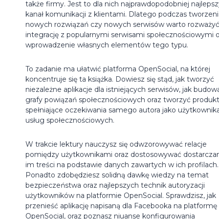
także firmy. Jest to dla nich najprawdopodobniej najleps
kanał komunikacji z klientami. Dlatego podczas tworzeni
nowych rozwiązań czy nowych serwisów warto rozważy
integrację z popularnymi serwisami społecznościowymi o
wprowadzenie własnych elementów tego typu.
To zadanie ma ułatwić platforma OpenSocial, na której
koncentruje się ta książka. Dowiesz się stąd, jak tworzyć
niezależne aplikacje dla istniejących serwisów, jak budow
grafy powiązań społecznościowych oraz tworzyć produk
spełniające oczekiwania samego autora jako użytkownik
usług społecznościowych.
W trakcie lektury nauczysz się odwzorowywać relacje
pomiędzy użytkownikami oraz dostosowywać dostarcza
im treści na podstawie danych zawartych w ich profilach.
Ponadto zdobędziesz solidną dawkę wiedzy na temat
bezpieczeństwa oraz najlepszych technik autoryzacji
użytkowników na platformie OpenSocial. Sprawdzisz, jak
przenieść aplikację napisaną dla Facebooka na platformę
OpenSocial, oraz poznasz niuanse konfigurowania