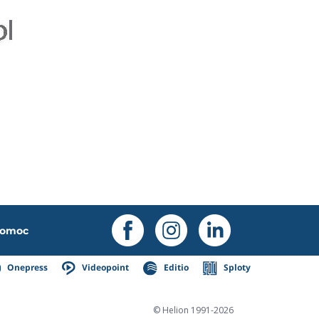
omoc
Onepress
Videopoint
Editio
Sploty
© Helion 1991-2026