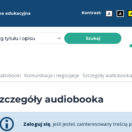
Kontrast:
ma edukacyjna
A
A
Szukaj
udiobooki
Komunikacja i negocjacje
Szczegóły audiobooka: 
zczegóły audiobooka
Zaloguj się
, jeśli jesteś zainteresowany treścią p