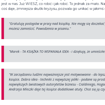
jest w nas. Już WIESZ, co robić i jak robić. To jednak za mało.
coś daje, zmniejsza skutki kryzysu, pozwala go unikać w jakimś
"Gratuluję postępów w pracy nad książką. Nie mogę się doczekać 
możesz zamieścić. Powodzenia w pisaniu."
"Marek - TA KSIĄŻKA TO WSPANIAŁA IDEA - i dziękuję, że umieścił
"W zarządzaniu ludźmi najważniejsze jest motywowanie - do lepszej
książce. Dobra idea - techniki z najwyższej półki - podane są pro
największych światowych autorytetów biznesu - Cialdiniego, Hog
Andrzeja Mleczki daje tej książce dodatkowe atuty. Chce się ją czyt