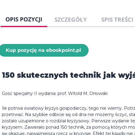
OPIS POZYCJI
SZCZEGÓŁY
SPIS TREŚCI
Kup pozycję na ebookpoint.pl
150 skutecznych technik jak wyjś
Gość specjalny II wydania: prof. Witold M. Orłowski
Ile potrwa światowy kryzys gospodarczy, tego nie wiemy. Pot
przetrwać. Na szybkie odbicie się od dna nie możemy liczyć, s
zostało uzupełnione o rozdział kryzysowy. Pierwsze wydanie tej 
kryzysem. Zawierało ponad 150 technik, za pomocą których moż
się okazuje, najważniejszą rzecz w kryzysie. Efekt tej książki nie 