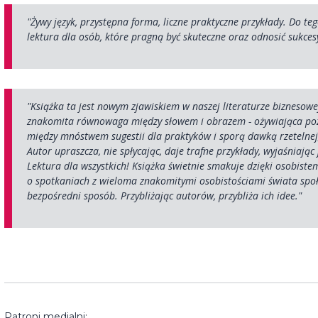
"Żywy język, przystępna forma, liczne praktyczne przykłady. Do t
lektura dla osób, które pragną być skuteczne oraz odnosić sukces
"Książka ta jest nowym zjawiskiem w naszej literaturze biznesow
znakomita równowaga między słowem i obrazem - ożywiająca pozy
między mnóstwem sugestii dla praktyków i sporą dawką rzetelnej, 
Autor upraszcza, nie spłycając, daje trafne przykłady, wyjaśniając
Lektura dla wszystkich! Książka świetnie smakuje dzięki osobiste
o spotkaniach z wieloma znakomitymi osobistościami świata spo
bezpośredni sposób. Przybliżając autorów, przybliża ich idee."
Patroni medialni: