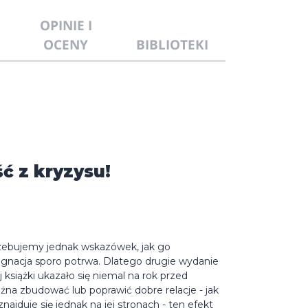
OPINIE I
OCENY
BIBLIOTEKI
ć z kryzysu!
rzebujemy jednak wskazówek, jak go
tagnacja sporo potrwa. Dlatego drugie wydanie
książki ukazało się niemal na rok przed
na zbudować lub poprawić dobre relacje - jak
znajduje się jednak na jej stronach - ten efekt