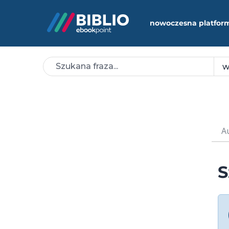
nowoczesna platfor
A
S