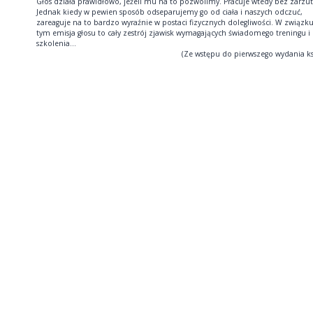
Głos działa prawidłowo, jeżeli mu na to pozwolimy. Pracuje wtedy bez zarzut
Jednak kiedy w pewien sposób odseparujemy go od ciała i naszych odczuć,
zareaguje na to bardzo wyraźnie w postaci fizycznych dolegliwości. W związku
tym emisja głosu to cały zestrój zjawisk wymagających świadomego treningu i
szkolenia...
(Ze wstępu do pierwszego wydania ks