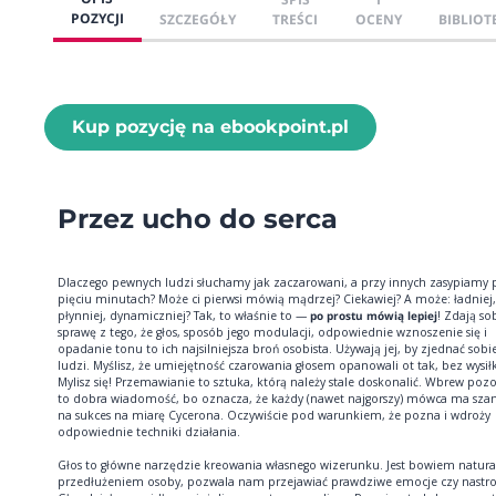
POZYCJI
SZCZEGÓŁY
TREŚCI
OCENY
BIBLIOT
Kup pozycję na ebookpoint.pl
Przez ucho do serca
Dlaczego pewnych ludzi słuchamy jak zaczarowani, a przy innych zasypiamy 
pięciu minutach? Może ci pierwsi mówią mądrzej? Ciekawiej? A może: ładniej,
płynniej, dynamiczniej? Tak, to właśnie to —
po prostu mówią lepiej
! Zdają so
sprawę z tego, że głos, sposób jego modulacji, odpowiednie wznoszenie się i
opadanie tonu to ich najsilniejsza broń osobista. Używają jej, by zjednać sobi
ludzi. Myślisz, że umiejętność czarowania głosem opanowali ot tak, bez wysił
Mylisz się! Przemawianie to sztuka, którą należy stale doskonalić. Wbrew po
to dobra wiadomość, bo oznacza, że każdy (nawet najgorszy) mówca ma sza
na sukces na miarę Cycerona. Oczywiście pod warunkiem, że pozna i wdroży
odpowiednie techniki działania.
Głos to główne narzędzie kreowania własnego wizerunku. Jest bowiem natur
przedłużeniem osoby, pozwala nam przejawiać prawdziwe emocje czy nastro