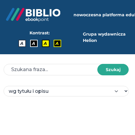
nowoczesna platforma edu
Kontrast:
Grupa wydawnicza
Helion
A
A
A
A
Szukaj