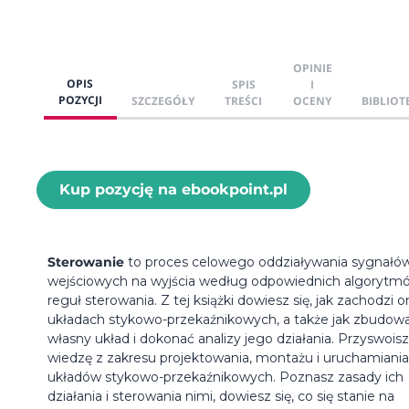
OPINIE
OPIS
SPIS
I
POZYCJI
SZCZEGÓŁY
TREŚCI
OCENY
BIBLIOT
Kup pozycję na ebookpoint.pl
Sterowanie
to proces celowego oddziaływania sygnałó
wejściowych na wyjścia według odpowiednich algorytm
reguł sterowania. Z tej książki dowiesz się, jak zachodzi 
układach stykowo-przekaźnikowych, a także jak zbudow
własny układ i dokonać analizy jego działania. Przyswoisz
wiedzę z zakresu projektowania, montażu i uruchamiania
układów stykowo-przekaźnikowych. Poznasz zasady ich
działania i sterowania nimi, dowiesz się, co się stanie na