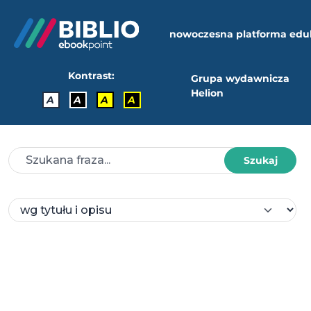
nowoczesna platforma edu
Kontrast:
Grupa wydawnicza
Helion
A
A
A
A
Szukaj