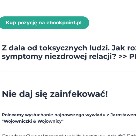
Kup pozycję na ebookpoint.pl
Z dala od toksycznych ludzi. Jak r
symptomy niezdrowej relacji? >>
Nie daj się zainfekować!
Polecamy wysłuchanie najnowszego wywiadu z Jarosławem
"Wojowniczki & Wojownicy"
Czy zdarza Ci się w towarzystwie jakiejś osoby czuć się źle? Do