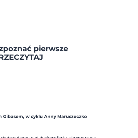
ozpoznać pierwsze
 PRZECZYTAJ
 Gibasem, w cyklu Anny Maruszeczko
świadczać przy niej dyskomfortu, skrępowania,