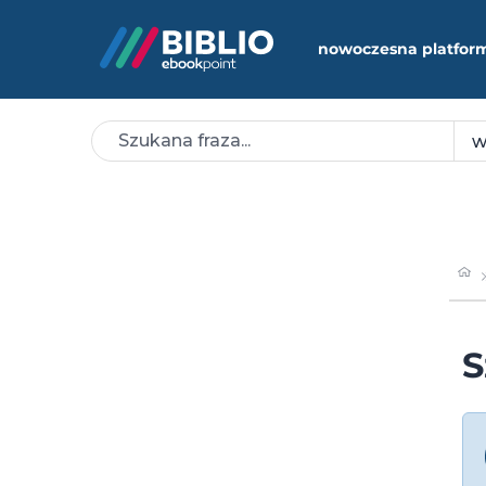
nowoczesna platfor
S