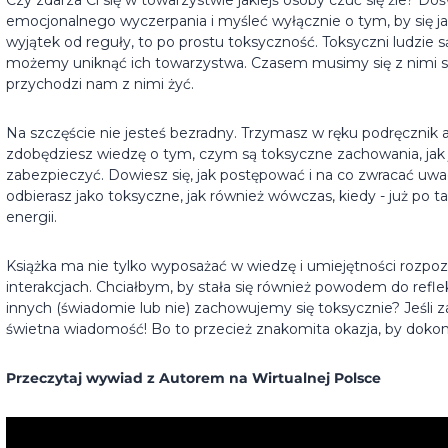
emocjonalnego wyczerpania i myśleć wyłącznie o tym, by się jak
wyjątek od reguły, to po prostu toksyczność. Toksyczni ludzie 
możemy uniknąć ich towarzystwa. Czasem musimy się z nimi spo
przychodzi nam z nimi żyć.
Na szczęście nie jesteś bezradny. Trzymasz w ręku podręcznik
zdobędziesz wiedzę o tym, czym są toksyczne zachowania, jak je
zabezpieczyć. Dowiesz się, jak postępować i na co zwracać uwa
odbierasz jako toksyczne, jak również wówczas, kiedy - już po ta
energii.
Książka ma nie tylko wyposażać w wiedzę i umiejętności rozpo
interakcjach. Chciałbym, by stała się również powodem do refle
innych (świadomie lub nie) zachowujemy się toksycznie? Jeśli zaś
świetna wiadomość! Bo to przecież znakomita okazja, by doko
Przeczytaj wywiad z Autorem na Wirtualnej Polsce