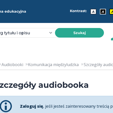
Kontrast:
ma edukacyjna
A
A
Szukaj
Audiobooki
Komunikacja międzyludzka
Szczegóły audio
zczegóły audiobooka
Zaloguj się
, jeśli jesteś zainteresowany treścią p