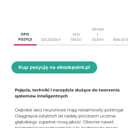
OPINIE
OPIS
SPIS
I
POZYCJI
SZCZEGÓŁY
TREŚCI
OCENY
BIBLIOT
Kup pozycję na ebookpoint.pl
Pojęcia, techniki i narzędzia służące do tworzenia
systemów inteligentnych
Głębokie sieci neuronowe mają niesamowity potencjał.
Osiągnięcia ostatnich lat nadały procesom uczenia
głębokiego zupełnie nową jakość. Obecnie nawet
programiści niezaznajomieni z tą technologią mogą