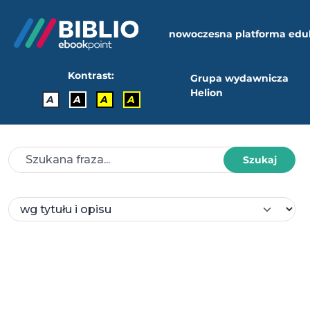
nowoczesna platforma edu
Kontrast:
Grupa wydawnicza
Helion
A
A
A
A
Szukaj