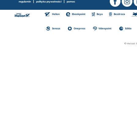
|
|
regulamin
polityka prywatności
pomoc
Helion
Ebookpoint
Beya
Bezdroza
Sensus
Onepress
Videopoint
Editio
© Helion 1