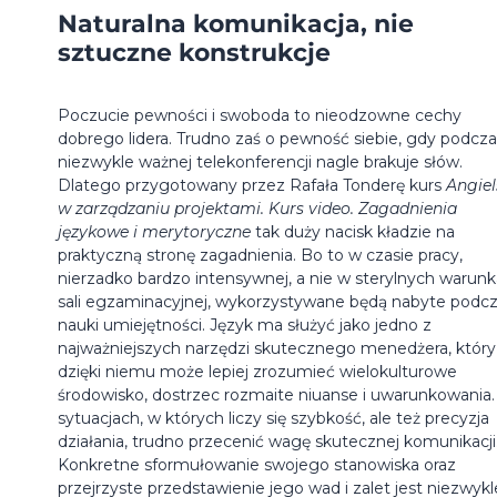
Naturalna komunikacja, nie
sztuczne konstrukcje
Poczucie pewności i swoboda to nieodzowne cechy
dobrego lidera. Trudno zaś o pewność siebie, gdy podcza
niezwykle ważnej telekonferencji nagle brakuje słów.
Dlatego przygotowany przez Rafała Tonderę kurs
Angiel
w zarządzaniu projektami. Kurs video. Zagadnienia
językowe i merytoryczne
tak duży nacisk kładzie na
praktyczną stronę zagadnienia. Bo to w czasie pracy,
nierzadko bardzo intensywnej, a nie w sterylnych warun
sali egzaminacyjnej, wykorzystywane będą nabyte podc
nauki umiejętności. Język ma służyć jako jedno z
najważniejszych narzędzi skutecznego menedżera, który
dzięki niemu może lepiej zrozumieć wielokulturowe
środowisko, dostrzec rozmaite niuanse i uwarunkowania
sytuacjach, w których liczy się szybkość, ale też precyzja
działania, trudno przecenić wagę skutecznej komunikacji
Konkretne sformułowanie swojego stanowiska oraz
przejrzyste przedstawienie jego wad i zalet jest niezwykl