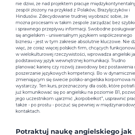
nie dziwi, że nad projektem pracuje międzykontynentaln
zespół złożony na przykład z Polaków, Brazylijczyków i
Hindusów. Zdecydowanie trudniej wyobrazić sobie, że
można procesami w takim zespole zarządzać bez szybk
i sprawnego przepływu informacji. Swobodne posługiwa
się angielskim - uniwersalnym językiem współczesnego
biznesu - jest w tym zakresie absolutnie kluczowe. Nie d
więc, że coraz więcej polskich firm, chcących funkcjonow
w wielokulturowej rzeczywistości, wprowadza angielski j
podstawowy język wewnętrznej komunikacji. Trudno
planować karierę czy rozwój zawodowy bez postawienia
poszerzanie językowych kompetencji. Bo w dynamiczni
zmieniającym się świecie polsko-angielska korpomowa n
wystarczy. Ten kurs, przeznaczony dla osób, które potraf
już komunikować się po angielsku na poziomie B1, pozwo
jego uczestnikom ujarzmić „korpobełkot”, usprawnić prac
także - po prostu - poczuć się pewniej w międzynarodo
kontaktach.
Potraktuj naukę angielskiego jak