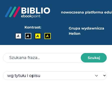
nowoczesna platforma edu
Kontrast:
Grupa wydawnicza
Helion
A
A
A
A
Szukaj