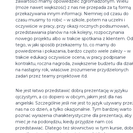
zawartości mamy opowiedzieć zgromadzonym. Wielu
(może nawet większość) z nas nie przepada za tą formą
przekazywania innym informacji. Niemniej od czasu do
czasu musimy to robić – w szkole, potem na uczelni i
oczywiście w pracy, przy okazji rocznych podsumowań,
przedstawiania planów na rok kolejny, rozpoczynania
nowego projektu albo w trakcie spotkania z klientem. Od
tego, w jaki sposób przekażemy to, co mamy do
powiedzenia i pokazania, bardzo często wiele zależy – w
trakcie edukacji oczywiście ocena, w pracy podpisanie
kontraktu, roczna nagroda, zwiększenie budżetu dla dzia
na następny rok, właściwe zrozumienie przydzielonych
zadań przez teamy projektowe itd.
Nie jest łatwo przedstawić dobrą prezentację w języku
ojczystym, a co dopiero w obcym, jakim jest dla nas
angielski. Szczególnie jeśli nie jest to język używany prze
nas na co dzień, a tylko okazjonalnie. Tym bardziej warto
poznać wyrażenia charakterystyczne dla prezentacji, aby
mieć je na podorędziu, kiedy przyjdzie nam coś
przedstawiać. Dlatego też słownictwo w tym kursie, dob