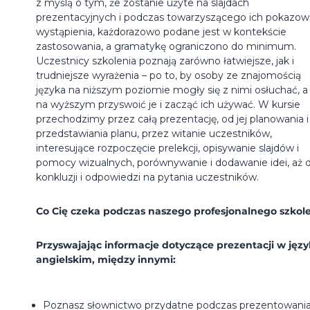
z myślą o tym, że zostanie użyte na slajdach
prezentacyjnych i podczas towarzyszącego ich pokazow
wystąpienia, każdorazowo podane jest w kontekście
zastosowania, a gramatykę ograniczono do minimum.
Uczestnicy szkolenia poznają zarówno łatwiejsze, jak i
trudniejsze wyrażenia – po to, by osoby ze znajomością
języka na niższym poziomie mogły się z nimi osłuchać, a
na wyższym przyswoić je i zacząć ich używać. W kursie
przechodzimy przez całą prezentację, od jej planowania i
przedstawiania planu, przez witanie uczestników,
interesujące rozpoczęcie prelekcji, opisywanie slajdów i
pomocy wizualnych, porównywanie i dodawanie idei, aż 
konkluzji i odpowiedzi na pytania uczestników.
Co Cię czeka podczas naszego profesjonalnego szkol
Przyswajając informacje dotyczące prezentacji w jęz
angielskim, między innymi:
Poznasz słownictwo przydatne podczas prezentowani