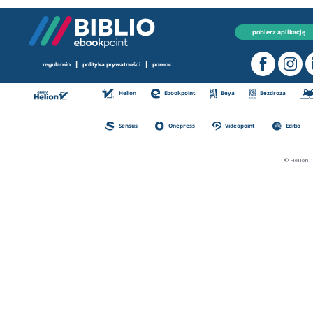
pobierz aplikację
|
|
regulamin
polityka prywatności
pomoc
Helion
Ebookpoint
Beya
Bezdroza
Sensus
Onepress
Videopoint
Editio
© Helion 1