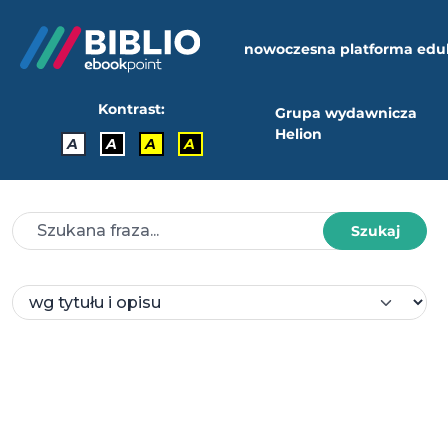
nowoczesna platforma edu
Kontrast:
Grupa wydawnicza
Helion
A
A
A
A
Szukaj