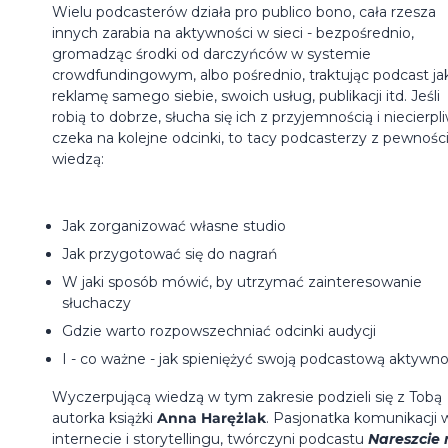
Wielu podcasterów działa pro publico bono, cała rzesza
innych zarabia na aktywności w sieci - bezpośrednio,
gromadząc środki od darczyńców w systemie
crowdfundingowym, albo pośrednio, traktując podcast ja
reklamę samego siebie, swoich usług, publikacji itd. Jeśli
robią to dobrze, słucha się ich z przyjemnością i niecierpl
czeka na kolejne odcinki, to tacy podcasterzy z pewnośc
wiedzą:
Jak zorganizować własne studio
Jak przygotować się do nagrań
W jaki sposób mówić, by utrzymać zainteresowanie
słuchaczy
Gdzie warto rozpowszechniać odcinki audycji
I - co ważne - jak spieniężyć swoją podcastową aktywn
Wyczerpującą wiedzą w tym zakresie podzieli się z Tobą
autorka książki
Anna Harężlak
. Pasjonatka komunikacji 
internecie i storytellingu, twórczyni podcastu
Nareszcie 