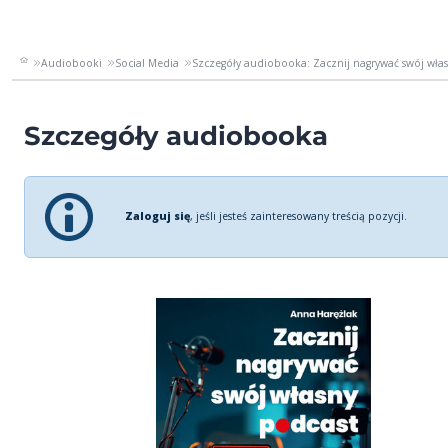
Audiobooki
Social Media
Szczegóły audiobooka: Zacznij nagrywać swój wła
Szczegóły audiobooka
Zaloguj się
, jeśli jesteś zainteresowany treścią pozycji.