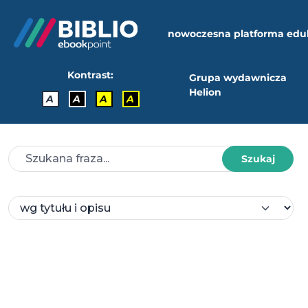
nowoczesna platforma edu
Kontrast:
Grupa wydawnicza
Helion
A
A
A
A
Szukaj