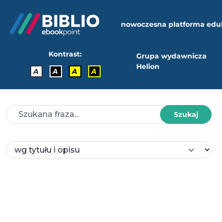
nowoczesna platforma edu
Kontrast:
Grupa wydawnicza
Helion
A
A
A
A
Szukaj