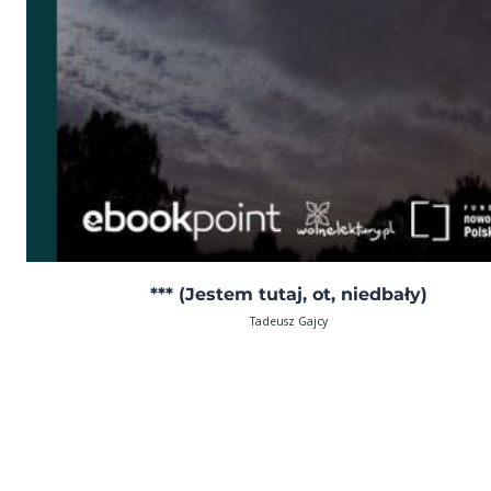
*** (Jestem tutaj, ot, niedbały)
Tadeusz Gajcy