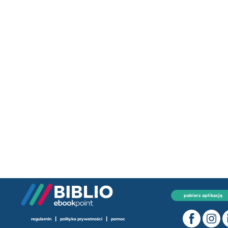
pobierz aplikację
|
|
regulamin
polityka prywatności
pomoc