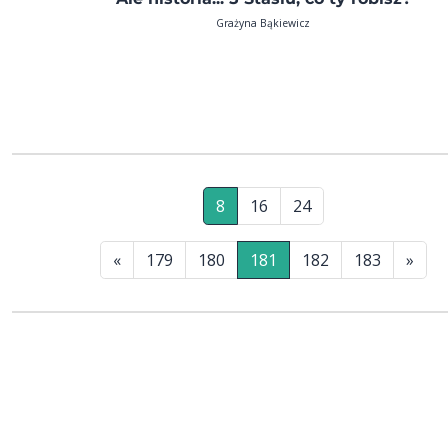
Grażyna Bąkiewicz
8
16
24
«
179
180
181
182
183
»