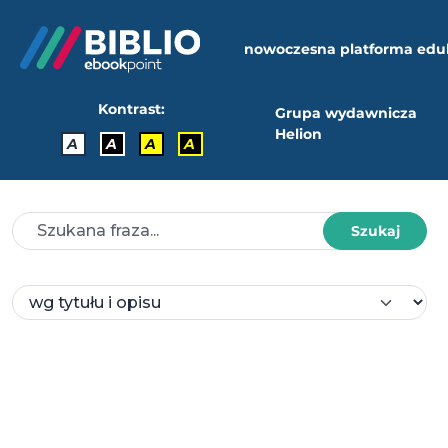
nowoczesna platforma edu
Kontrast:
Grupa wydawnicza
Helion
A
A
A
A
Szukaj