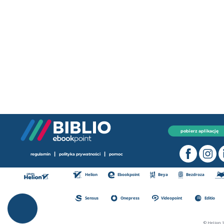
pobierz aplikację
|
|
regulamin
polityka prywatności
pomoc
Helion
Ebookpoint
Beya
Bezdroza
Sensus
Onepress
Videopoint
Editio
© Helion 1