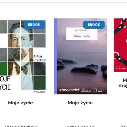
EBOOK
EBOOK
M
moj
Moje życie
Moje życie