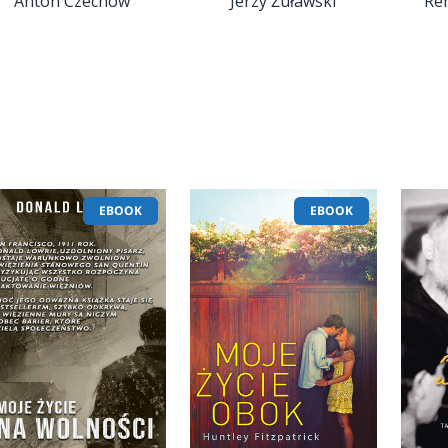
Anton Czechow
Jerzy Żuławski
Rem
EBOOK
EBOOK