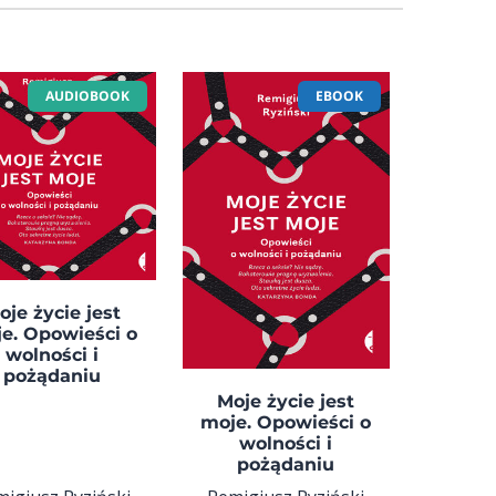
AUDIOBOOK
EBOOK
oje życie jest
e. Opowieści o
wolności i
pożądaniu
Moje życie jest
moje. Opowieści o
wolności i
pożądaniu