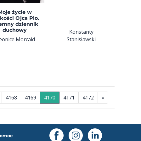
Moje życie w
skości Ojca Pio.
emny dziennik
duchowy
Konstanty
eonice Morcald
Stanisławski
4168
4169
4170
4171
4172
»
omoc