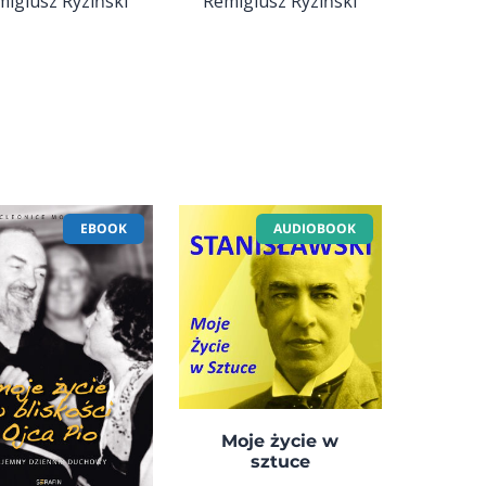
igiusz Ryziński
Remigiusz Ryziński
EBOOK
AUDIOBOOK
Moje życie w
sztuce