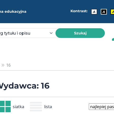
Kontrast:
ma edukacyjna
A
A
Szukaj
16
ydawca: 16
siatka
lista