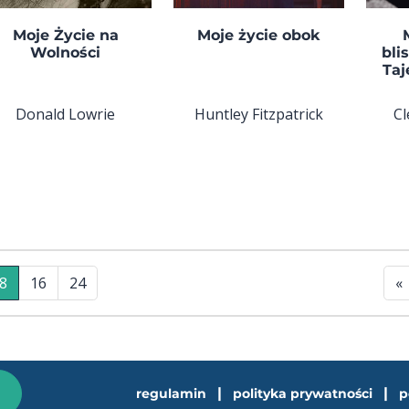
Moje Życie na
Moje życie obok
Wolności
bli
Taj
Donald Lowrie
Huntley Fitzpatrick
Cl
8
16
24
«
|
|
regulamin
polityka prywatności
p